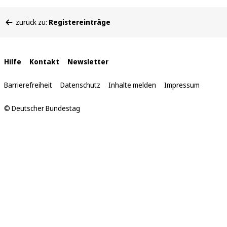
Sie
zurück zu:
Registereinträge
befinden
sich
hier:
Interne
Hilfe
Kontakt
Newsletter
Links
Barrierefreiheit
Datenschutz
Inhalte melden
Impressum
© Deutscher Bundestag