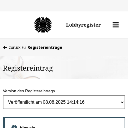
Direk
zum
Men
Lobbyregister
Inhal
öffne
Sie
zurück zu:
Registereinträge
befinden
sich
Registereintrag
hier:
Version des Registereintrags
Hinweis