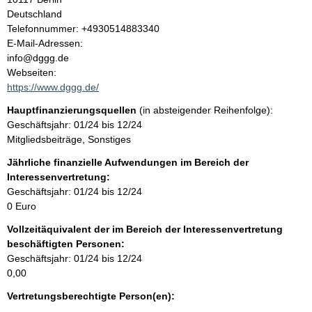
l
Deutschland
K
Telefonnummer: +4930514883340
t
o
E-Mail-Adressen:
n
info@dggg.de
t
Webseiten:
a
https://www.dggg.de/
k
Hauptfinanzierungsquellen
(in absteigender Reihenfolge):
t
Geschäftsjahr: 01/24 bis 12/24
i
Mitgliedsbeiträge, Sonstiges
n
f
Jährliche finanzielle Aufwendungen im Bereich der
o
Interessenvertretung:
r
Geschäftsjahr: 01/24 bis 12/24
m
0 Euro
a
Vollzeitäquivalent der im Bereich der Interessenvertretung
t
beschäftigten Personen:
i
Geschäftsjahr: 01/24 bis 12/24
o
0,00
n
e
Vertretungsberechtigte Person(en):
n