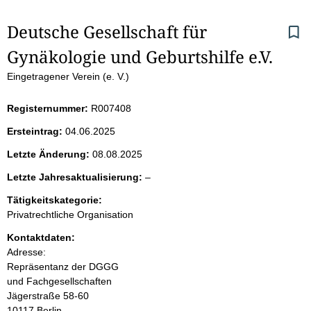
S
Deutsche Gesellschaft für 
Gynäkologie und Geburtshilfe e.V.
e
Eingetragener Verein (e. V.)
i
Registernummer:
R007408
t
Ersteintrag:
04.06.2025
e
Letzte Änderung:
08.08.2025
n
l
Letzte Jahresaktualisierung:
–
e
i
Tätigkeitskategorie:
e
Privatrechtliche Organisation
r
n
Kontaktdaten:
Adresse:
h
Repräsentanz der DGGG
und Fachgesellschaften
a
Jägerstraße
58-60
10117
Berlin