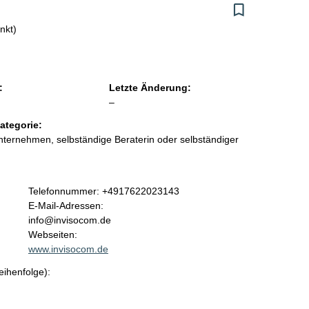
nkt)
:
Letzte Änderung:
l
–
e
ategorie:
e
ternehmen, selbständige Beraterin oder selbständiger
r
K
Telefonnummer: +4917622023143
o
E-Mail-Adressen:
n
info@invisocom.de
t
Webseiten:
a
www.invisocom.de
k
eihenfolge):
t
i
n