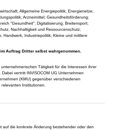
irtschaft; Allgemeine Energiepolitik; Energienetze;
ungspolitik; Arzneimittel; Gesundheitsförderung;
ich "Gesundheit"; Digitalisierung; Breitensport;
chutz; Nachhaltigkeit und Ressourcenschutz;
 Handwerk; Industriepolitik; Kleine und mittlere
 im Auftrag Dritter selbst wahrgenommen.
unternehmerischen Tätigkeit für die Interessen ihrer 
n. Dabei vertritt INVISOCOM UG Unternehmen 
nternehmen (KMU) gegenüber verschiedenen 
elevanten Institutionen.

icht auf die konkrete Änderung bestehender oder den