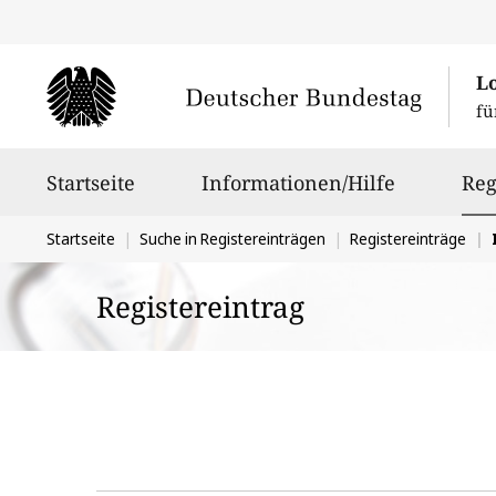
L
fü
Hauptnavigation
Startseite
Informationen/Hilfe
Reg
Sie
Startseite
Suche in Registereinträgen
Registereinträge
befinden
Registereintrag
sich
hier: