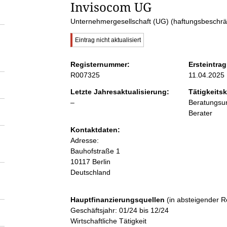
S
Invisocom UG
Unternehmergesellschaft (UG) (haftungsbeschrä
e
W
Eintrag nicht aktualisiert
i
i
c
Registernummer:
Ersteintrag
h
R007325
11.04.2025
t
t
i
Letzte Jahresaktualisierung:
Tätigkeitsk
g
l
–
Beratungsun
e
e
e
r
Berater
H
e
n
Kontaktdaten:
i
r
Adresse:
n
w
Bauhofstraße
1
i
e
10117
Berlin
i
Deutschland
s
n
:
Hauptfinanzierungsquellen
(in absteigender R
h
Geschäftsjahr: 01/24 bis 12/24
Wirtschaftliche Tätigkeit