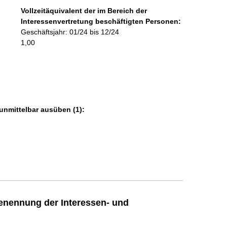
f
Vollzeitäquivalent der im Bereich der
o
Interessenvertretung beschäftigten Personen:
r
Geschäftsjahr: 01/24 bis 12/24
m
1,00
a
t
i
o
n
e
unmittelbar ausüben (1):
n
:
enennung der Interessen- und