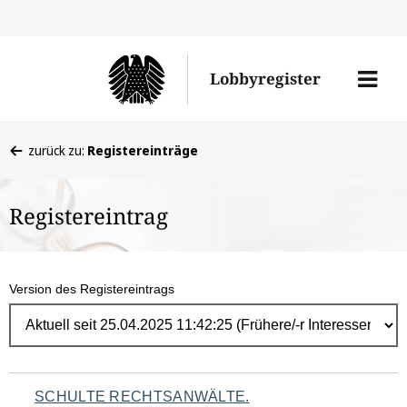
Direk
zum
Men
Lobbyregister
Inhal
öffne
Sie
zurück zu:
Registereinträge
befinden
sich
Registereintrag
hier:
Version des Registereintrags
Navigation
SCHULTE RECHTSANWÄLTE.