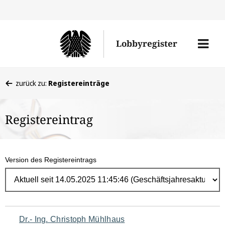
Direk
zum
Men
Lobbyregister
Inhal
öffne
Sie
zurück zu:
Registereinträge
befinden
sich
Registereintrag
hier:
Version des Registereintrags
Navigation
Dr.- Ing. Christoph Mühlhaus