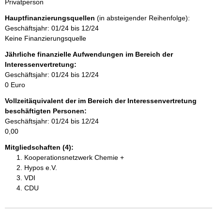
n
Privatperson
w
n
Hauptfinanzierungsquellen
e
(in absteigender Reihenfolge):
i
Geschäftsjahr: 01/24 bis 12/24
h
s
Keine Finanzierungsquelle
:
a
Jährliche finanzielle Aufwendungen im Bereich der
Interessenvertretung:
l
Geschäftsjahr: 01/24 bis 12/24
0 Euro
t
Vollzeitäquivalent der im Bereich der Interessenvertretung
beschäftigten Personen:
Geschäftsjahr: 01/24 bis 12/24
0,00
Mitgliedschaften (4):
Kooperationsnetzwerk Chemie +
Hypos e.V.
VDI
CDU