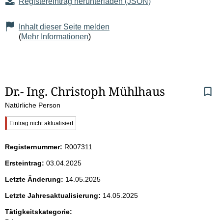
Registereintrag herunterladen (JSON)
Inhalt dieser Seite melden
(
Mehr Informationen
)
S
Dr.- Ing. Christoph Mühlhaus
Natürliche Person
e
W
Eintrag nicht aktualisiert
i
i
c
Registernummer:
R007311
t
h
t
Ersteintrag:
03.04.2025
i
e
g
Letzte Änderung:
14.05.2025
e
n
r
Letzte Jahresaktualisierung:
14.05.2025
H
i
Tätigkeitskategorie:
i