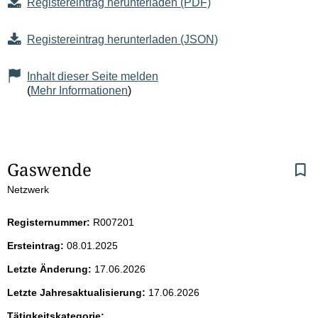
Registereintrag herunterladen (PDF)
Registereintrag herunterladen (JSON)
Inhalt dieser Seite melden
(
Mehr Informationen
)
S
Gaswende
Netzwerk
e
i
Registernummer:
R007201
Ersteintrag:
08.01.2025
t
Letzte Änderung:
17.06.2026
e
Letzte Jahresaktualisierung:
17.06.2026
Tätigkeitskategorie: