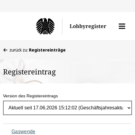
Direk
zum
Men
Lobbyregister
Inhal
öffne
Sie
zurück zu:
Registereinträge
befinden
sich
Registereintrag
hier:
Version des Registereintrags
Navigation
Gaswende