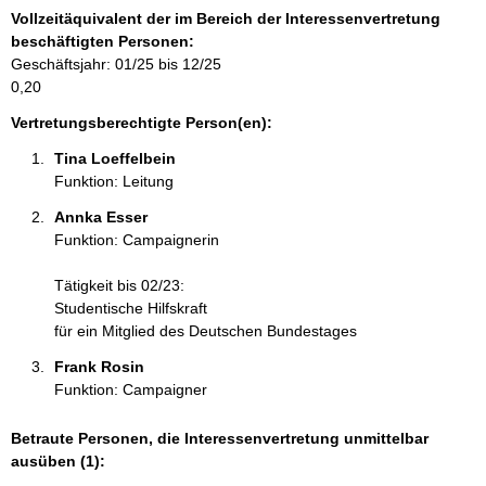
a
Vollzeitäquivalent der im Bereich der Interessenvertretung
t
beschäftigten Personen:
i
Geschäftsjahr: 01/25 bis 12/25
o
0,20
n
e
Vertretungsberechtigte Person(en):
n
Tina Loeffelbein 
:
Funktion: Leitung
Annka Esser  
Funktion: Campaignerin
Tätigkeit bis 02/23:
Studentische Hilfskraft
für ein Mitglied des Deutschen Bundestages
Frank Rosin 
Funktion: Campaigner
Betraute Personen, die Interessenvertretung unmittelbar
ausüben (1):