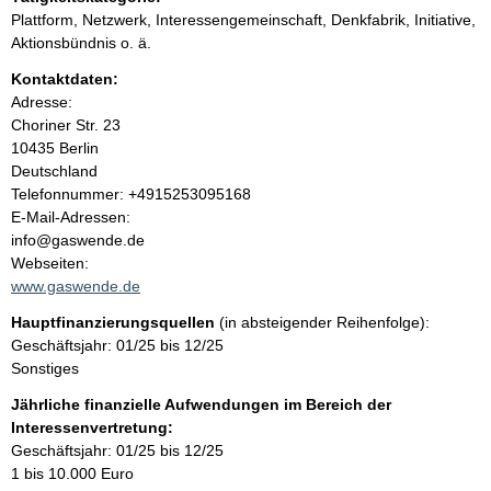
n
Plattform, Netzwerk, Interessengemeinschaft, Denkfabrik, Initiative,
i
Aktionsbündnis o. ä.
Kontaktdaten:
n
Adresse:
Choriner Str.
23
h
10435
Berlin
Deutschland
a
K
Telefonnummer: +4915253095168
o
E-Mail-Adressen:
l
n
info@gaswende.de
t
Webseiten:
t
a
www.gaswende.de
k
Hauptfinanzierungsquellen
(in absteigender Reihenfolge):
t
Geschäftsjahr: 01/25 bis 12/25
i
Sonstiges
n
f
Jährliche finanzielle Aufwendungen im Bereich der
o
Interessenvertretung:
r
Geschäftsjahr: 01/25 bis 12/25
m
1 bis 10.000 Euro