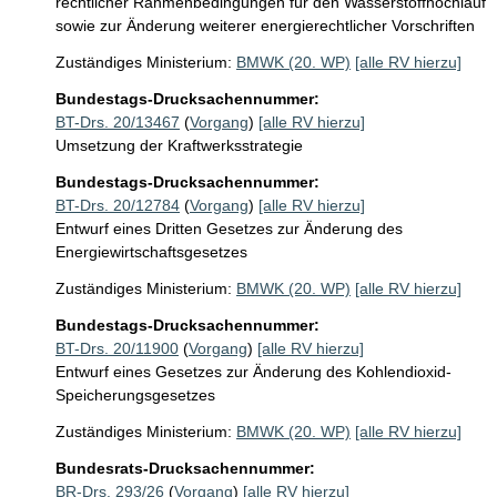
rechtlicher Rahmenbedingungen für den Wasserstoffhochlauf
sowie zur Änderung weiterer energierechtlicher Vorschriften
Zuständiges Ministerium:
BMWK (20. WP)
[alle RV hierzu]
Bundestags-Drucksachennummer:
BT-Drs. 20/13467
(
Vorgang
)
[alle RV hierzu]
Umsetzung der Kraftwerksstrategie
Bundestags-Drucksachennummer:
BT-Drs. 20/12784
(
Vorgang
)
[alle RV hierzu]
Entwurf eines Dritten Gesetzes zur Änderung des
Energiewirtschaftsgesetzes
Zuständiges Ministerium:
BMWK (20. WP)
[alle RV hierzu]
Bundestags-Drucksachennummer:
BT-Drs. 20/11900
(
Vorgang
)
[alle RV hierzu]
Entwurf eines Gesetzes zur Änderung des Kohlendioxid-
Speicherungsgesetzes
Zuständiges Ministerium:
BMWK (20. WP)
[alle RV hierzu]
Bundesrats-Drucksachennummer:
BR-Drs. 293/26
(
Vorgang
)
[alle RV hierzu]