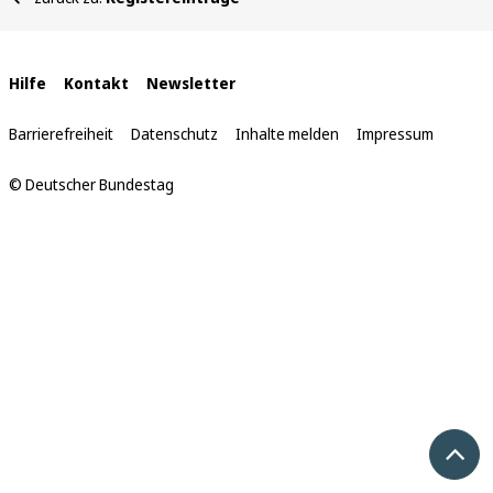
befinden
sich
hier:
Interne
Hilfe
Kontakt
Newsletter
Links
Barrierefreiheit
Datenschutz
Inhalte melden
Impressum
© Deutscher Bundestag
Nach