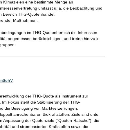
on Klimazielen eine bestimmte Menge an 
nteressenvertretung umfasst u. a. die Beobachtung und 
im Bereich THG-Quotenhandel, 
ierender Maßnahmen.

menbedingungen im THG-Quotenbereich die Interessen 
tät angemessen berücksichtigen, und treten hierzu in 
ngruppen.
ImSchV
erentwicklung der THG-Quote als Instrument zur 
. Im Fokus steht die Stabilisierung der THG-
d die Beseitigung von Marktverzerrungen, 
ppelt anrechenbaren Biokraftstoffen. Ziele sind unter 
n Anpassung der Quotenziele ("Quoten-Ratsche"), die 
ilität und strombasierten Kraftstoffen sowie die 