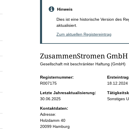
S
Hinweis
e
Dies ist eine historische Version des R
aktualisiert.
i
Zum aktuellen Registereintrag
t
ZusammenStromen GmbH
e
Gesellschaft mit beschränkter Haftung (GmbH)
n
Registernummer:
Ersteintrag
R007175
18.12.2024
i
Letzte Jahresaktualisierung:
Tätigkeitsk
30.06.2025
Sonstiges 
n
Kontaktdaten:
Adresse:
h
Holzdamm
40
20099
Hamburg