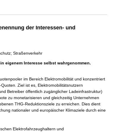
enennung der Interessen- und
schutz; Straßenverkehr
h in eigenem Interesse selbst wahrgenommen.
npooler im Bereich Elektromobilität und konzentriert 
uoten. Ziel ist es, Elektromobilitätsnutzern 
d Betreiber öffentlich zugänglicher Ladeinfrastruktur) 
uote zu monetarisieren und gleichzeitig Unternehmen 
riebenen THG-Reduktionsziele zu erreichen. Dies dient 
chung nationaler und europäischer Klimaziele durch eine 
wischen Elektrofahrzeughaltern und 