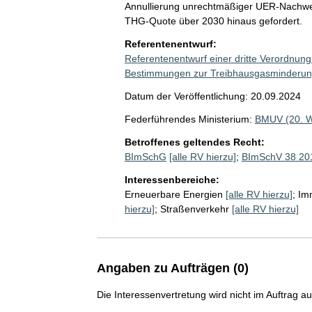
Annullierung unrechtmäßiger UER-Nachweis
THG-Quote über 2030 hinaus gefordert.
Referentenentwurf:
Referentenentwurf einer dritte Verordnun
Bestimmungen zur Treibhausgasminderung 
Datum der Veröffentlichung: 20.09.2024
Federführendes Ministerium:
BMUV (20. 
Betroffenes geltendes Recht:
BImSchG
[alle RV hierzu]
;
BImSchV 38 20
Interessenbereiche:
Erneuerbare Energien
[alle RV hierzu]
;
Im
hierzu]
;
Straßenverkehr
[alle RV hierzu]
Angaben zu Aufträgen (0)
Die Interessenvertretung wird nicht im Auftrag a