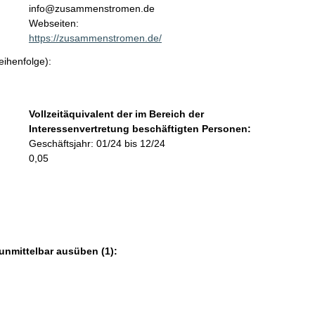
t
info@zusammenstromen.de
a
Webseiten:
k
https://zusammenstromen.de/
t
eihenfolge):
i
n
f
o
Vollzeitäquivalent der im Bereich der
r
Interessenvertretung beschäftigten Personen:
m
Geschäftsjahr: 01/24 bis 12/24
a
0,05
t
i
o
n
e
n
unmittelbar ausüben (1):
: