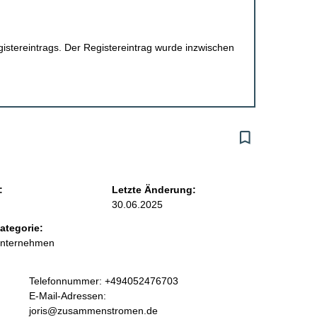
egistereintrags. Der Registereintrag wurde inzwischen
:
Letzte Änderung:
30.06.2025
ategorie:
Unternehmen
K
Telefonnummer: +494052476703
o
E-Mail-Adressen:
n
joris@zusammenstromen.de