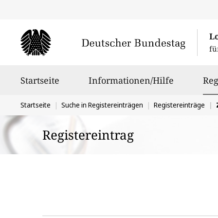
L
fü
Hauptnavigation
Startseite
Informationen/Hilfe
Reg
Sie
Startseite
Suche in Registereinträgen
Registereinträge
befinden
Registereintrag
sich
hier: