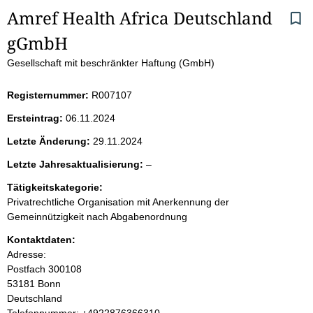
S
Amref Health Africa Deutschland 
gGmbH
e
Gesellschaft mit beschränkter Haftung (GmbH)
i
Registernummer:
R007107
t
Ersteintrag:
06.11.2024
e
Letzte Änderung:
29.11.2024
n
l
Letzte Jahresaktualisierung:
–
e
i
Tätigkeitskategorie:
e
Privatrechtliche Organisation mit Anerkennung der
r
n
Gemeinnützigkeit nach Abgabenordnung
Kontaktdaten:
h
Adresse:
Postfach
300108
a
53181
Bonn
Deutschland
l
K