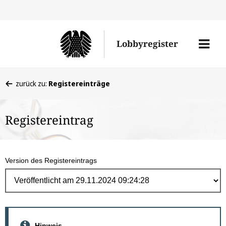
Direk
zum
Men
Lobbyregister
Inhal
öffne
Sie
zurück zu:
Registereinträge
befinden
sich
Registereintrag
hier:
Version des Registereintrags
Hinweis