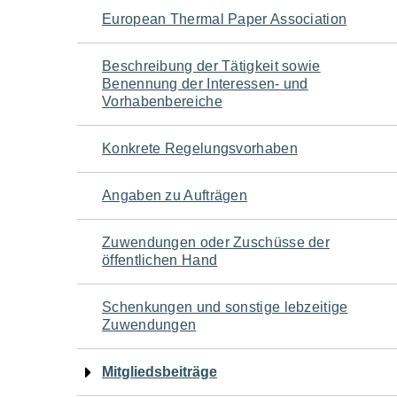
Navigation
European Thermal Paper Association
für
Beschreibung der Tätigkeit sowie
Benennung der Interessen- und
den
Vorhabenbereiche
Seiteninhalt
Konkrete Regelungsvorhaben
Angaben zu Aufträgen
Zuwendungen oder Zuschüsse der
öffentlichen Hand
Schenkungen und sonstige lebzeitige
Zuwendungen
Mitgliedsbeiträge