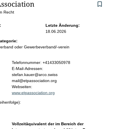
ssociation
em Recht
:
Letzte Änderung:
18.06.2026
ategorie:
sverband oder Gewerbeverband/-verein
K
Telefonnummer: +41433050978
o
E-Mail-Adressen:
n
stefan.kauer@arco.swiss
t
mail@etpassociation.org
a
Webseiten:
k
www.etpassociation.org
t
eihenfolge):
i
n
f
o
Vollzeitäquivalent der im Bereich der
r