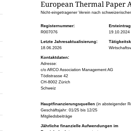
S
European Thermal Paper A
Nicht-eingetragener Verein nach schweizerisch
e
Registernummer:
Ersteintrag
i
R007076
19.10.2024
Letzte Jahresaktualisierung:
Tätigkeitsk
t
18.06.2026
Wirtschaft
Kontaktdaten:
e
Adresse:
c/o ARCO Association Management AG
n
Tödistrasse 42
CH-8002 Zürich
Schweiz
i
n
Hauptfinanzierungsquellen
(in absteigender R
Geschäftsjahr: 01/25 bis 12/25
Mitgliedsbeiträge
h
Jährliche finanzielle Aufwendungen im