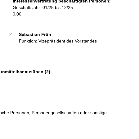
Interessenvertretung beschäftigten Personen:
m
Geschäftsjahr: 01/25 bis 12/25
a
0,00
t
i
o
Sebastian Früh 
n
Funktion: Vizepräsident des Vorstandes
e
n
:
unmittelbar ausüben (2):
stische Personen, Personengesellschaften oder sonstige