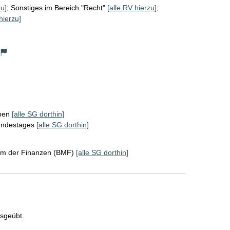
zu]
;
Sonstiges im Bereich "Recht"
[alle RV hierzu]
;
hierzu]
ppen
[alle SG dorthin]
Bundestages
[alle SG dorthin]
um der Finanzen (BMF)
[alle SG dorthin]
usgeübt.