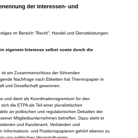
enennung der Interessen- und
tiges im Bereich "Recht"; Handel und Dienstleistungen;
 in eigenem Interesse selbst sowie durch die
 ist ein Zusammenschluss der führenden 
igende Nachfrage nach Etiketten hat Thermopapier in 
aft und Gesellschaft gewonnen. 

 und dient als Koordinationsgremium für den 
sich die ETPA als Teil einer pluralistischen 
aktiv an politischen und regulatorischen Debatten der 
g seiner Mitgliedsunternehmen betreffen. Dazu steht er 
nisterien und Kanzleramt, Verbänden und 
on Informations- und Positionspapieren gehört ebenso zu 
on von politischen Veranstaltungen. 
