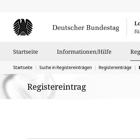
L
fü
Hauptnavigation
Startseite
Informationen/Hilfe
Reg
Sie
Startseite
Suche in Registereinträgen
Registereinträge
befinden
Registereintrag
sich
hier: