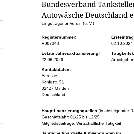
S
Bundesverband Tankstelle
Autowäsche Deutschland e.
e
Eingetragener Verein (e. V.)
i
Registernummer:
Ersteintrag
R007048
02.10.2024
t
Letzte Jahresaktualisierung:
Tätigkeitsk
22.06.2026
Arbeitgebe
e
Kontaktdaten:
Adresse:
n
Königstr.
51
32427
Minden
i
Deutschland
n
Hauptfinanzierungsquellen
(in absteigender R
Geschäftsjahr: 01/25 bis 12/25
h
Mitgliedsbeiträge, Wirtschaftliche Tätigkeit
Jährliche finanzielle Aufwendungen im