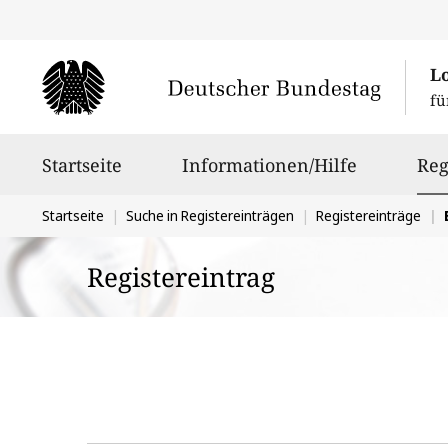
L
fü
Hauptnavigation
Startseite
Informationen/Hilfe
Reg
Sie
Startseite
Suche in Registereinträgen
Registereinträge
B
befinden
Registereintrag
sich
hier: