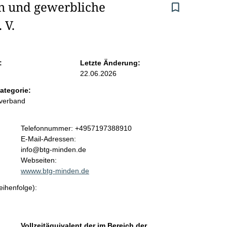
n und gewerbliche 
 V.
:
Letzte Änderung:
22.06.2026
ategorie:
rverband
K
Telefonnummer: +4957197388910
o
E-Mail-Adressen:
n
info@btg-minden.de
t
Webseiten:
a
wwww.btg-minden.de
k
eihenfolge):
t
i
n
f
Vollzeitäquivalent der im Bereich der