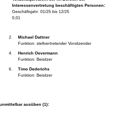
o
Interessenvertretung beschäftigten Personen:
r
Geschäftsjahr: 01/25 bis 12/25
m
0,01
a
t
i
Michael Dattner 
o
Funktion: stellvertretender Vorsitzender
n
Henrich Oevermann 
e
Funktion: Beisitzer
n
:
Timo Dederichs 
Funktion: Beisitzer
unmittelbar ausüben (1):