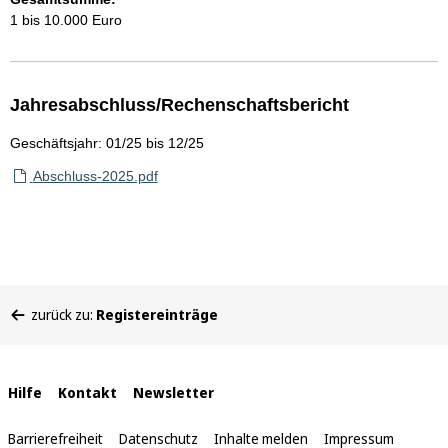
1 bis 10.000 Euro
Jahresabschluss/Rechenschaftsbericht
Geschäftsjahr: 01/25 bis 12/25
Abschluss-2025.pdf
Sie
zurück zu:
Registereinträge
befinden
sich
hier:
Interne
Hilfe
Kontakt
Newsletter
Links
Barrierefreiheit
Datenschutz
Inhalte melden
Impressum