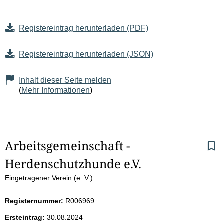
Registereintrag herunterladen (PDF)
Registereintrag herunterladen (JSON)
Inhalt dieser Seite melden
(
Mehr Informationen
)
S
Arbeitsgemeinschaft - 
Herdenschutzhunde e.V.
e
Eingetragener Verein (e. V.)
i
Registernummer:
R006969
t
Ersteintrag:
30.08.2024