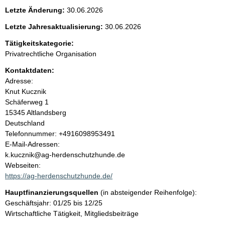
e
Letzte Änderung:
30.06.2026
n
Letzte Jahresaktualisierung:
30.06.2026
i
Tätigkeitskategorie:
Privatrechtliche Organisation
n
Kontaktdaten:
Adresse:
h
Knut Kucznik
Schäferweg
1
a
15345
Altlandsberg
Deutschland
l
K
Telefonnummer: +4916098953491
o
E-Mail-Adressen:
t
n
k.kucznik@ag-herdenschutzhunde.de
t
Webseiten:
a
https://ag-herdenschutzhunde.de/
k
Hauptfinanzierungsquellen
(in absteigender Reihenfolge):
t
Geschäftsjahr: 01/25 bis 12/25
i
Wirtschaftliche Tätigkeit, Mitgliedsbeiträge
n