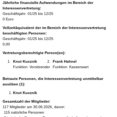
f
Jährliche finanzielle Aufwendungen im Bereich der
o
Interessenvertretung:
r
Geschäftsjahr: 01/25 bis 12/25
m
0 Euro
a
Vollzeitäquivalent der im Bereich der Interessenvertretung
t
beschäftigten Personen:
i
Geschäftsjahr: 01/25 bis 12/25
o
0,00
n
e
Vertretungsberechtigte Person(en):
n
Knut Kucznik 
Frank Hahnel 
:
Funktion: Vorsitzender
Funktion: Kassenwart
Betraute Personen, die Interessenvertretung unmittelbar
ausüben (1):
Knut Kucznik 
Gesamtzahl der Mitglieder:
117 Mitglieder am 30.06.2026, davon:
115 natürliche Personen