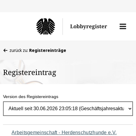
Direk
zum
Men
Lobbyregister
Inhal
öffne
Sie
zurück zu:
Registereinträge
befinden
sich
Registereintrag
hier:
Version des Registereintrags
Navigation
Arbeitsgemeinschaft - Herdenschutzhunde e.V.