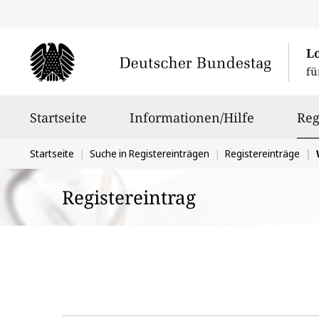
L
fü
Hauptnavigation
Startseite
Informationen/Hilfe
Reg
Sie
Startseite
Suche in Registereinträgen
Registereinträge
W
befinden
Registereintrag
sich
hier: