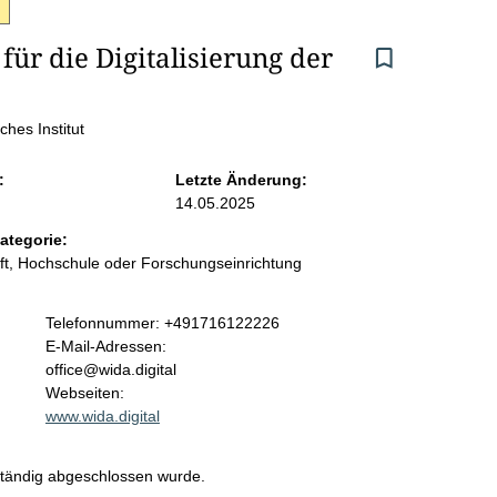
für die Digitalisierung der 
hes Institut
:
Letzte Änderung:
14.05.2025
ategorie:
t, Hochschule oder Forschungseinrichtung
K
Telefonnummer: +491716122226
o
E-Mail-Adressen:
n
office@wida.digital
t
Webseiten:
a
www.wida.digital
k
t
ständig abgeschlossen wurde.
i