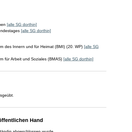
ppen
[alle SG dorthin]
Bundestages
[alle SG dorthin]
m des Innern und für Heimat (BMI) (20. WP)
[alle SG
m für Arbeit und Soziales (BMAS)
[alle SG dorthin]
usgeübt.
ffentlichen Hand
ständig abgeschlossen wurde.