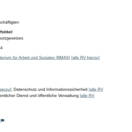
chäftigten
stitel:
hutzgesetzes
24
erium für Arbeit und Soziales (BMAS)
[alle RV hierzu]
hierzu]
;
Datenschutz und Informationssicherheit
[alle RV
entlicher Dienst und öffentliche Verwaltung
[alle RV