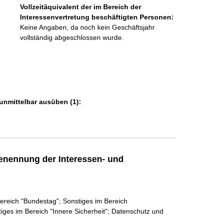
n
Vollzeitäquivalent der im Bereich der
f
Interessenvertretung beschäftigten Personen:
o
Keine Angaben, da noch kein Geschäftsjahr
r
vollständig abgeschlossen wurde.
m
a
t
i
o
n
unmittelbar ausüben (1):
e
n
:
enennung der Interessen- und
ereich "Bundestag"; Sonstiges im Bereich
tiges im Bereich "Innere Sicherheit"; Datenschutz und