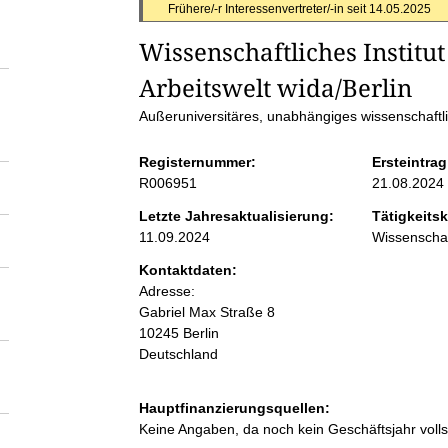
S
Frühere/-r Interessenvertreter/-in seit
14.05.2025
Wissenschaftliches Institut 
e
Arbeitswelt wida/Berlin
i
Außeruniversitäres, unabhängiges wissenschaftlic
t
Registernummer:
Ersteintrag
R006951
21.08.2024
e
Letzte Jahresaktualisierung:
Tätigkeitsk
11.09.2024
Wissenschaf
n
Kontaktdaten:
Adresse:
i
Gabriel Max Straße
8
10245
Berlin
n
Deutschland
h
Hauptfinanzierungsquellen:
Keine Angaben, da noch kein Geschäftsjahr voll