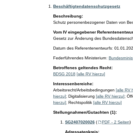
Beschäftigtendatenschutzgesetz
Beschreibung:
Schutz personenbezogener Daten von Bes
Vom IV eingegebener Referentenentwurf
Gesetz zur Änderung des Bundesdatensc
Datum des Referentenentwurfs: 01.01.20
Federführendes Ministerium:
Bundesminist
Betroffenes geltendes Recht:
BDSG 2018
[alle RV hierzu]
Interessenbereiche:
Arbeitsrecht/Arbeitsbedingungen
[alle RV 
hierzu]
;
Digitalisierung
[alle RV hierzu]
;
Öff
hierzu]
;
Rechtspolitik
[alle RV hierzu]
Stellungnahmen/Gutachten (1):
SG2407020026
(
PDF - 2 Seiten
)
Adressatenkreis: