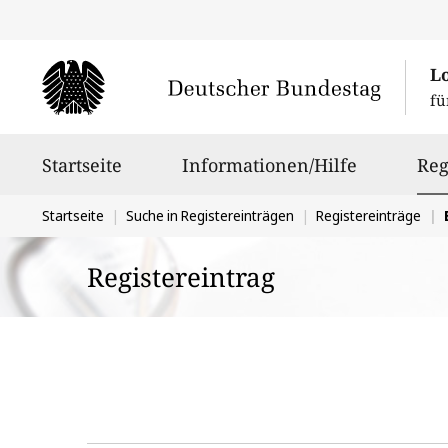
L
fü
Hauptnavigation
Startseite
Informationen/Hilfe
Reg
Sie
Startseite
Suche in Registereinträgen
Registereinträge
befinden
Registereintrag
sich
hier: