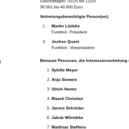
Geschäftsjahr: 01/25 bis 12/25
a
30.001 bis 40.000 Euro
l
Vertretungsberechtigte Person(en):
Martin Lüdeke 
t
Funktion: Präsident
Jochen Quast 
Funktion: Vizepräsident
Betraute Personen, die Interessenvertretung 
)
Sybille Meyer 
Anja Siemers 
Ulrich Harms 
Maack Christian 
Jannis Schröder 
Jakob Wörmbke 
Matthias Steffens 