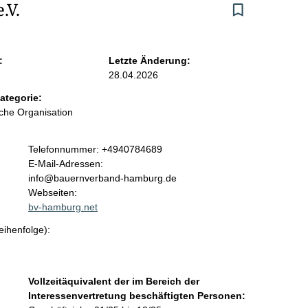
.V.
:
Letzte Änderung:
28.04.2026
ategorie:
iche Organisation
K
Telefonnummer: +4940784689
o
E-Mail-Adressen:
n
info@bauernverband-hamburg.de
t
Webseiten:
a
bv-hamburg.net
k
eihenfolge):
t
i
n
f
Vollzeitäquivalent der im Bereich der
o
Interessenvertretung beschäftigten Personen:
r