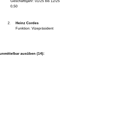
Geschäftsjahr: 01/25 bis 12/25
m
0,50
a
t
i
Heinz Cordes 
o
Funktion: Vizepräsident
n
e
n
:
unmittelbar ausüben (14):