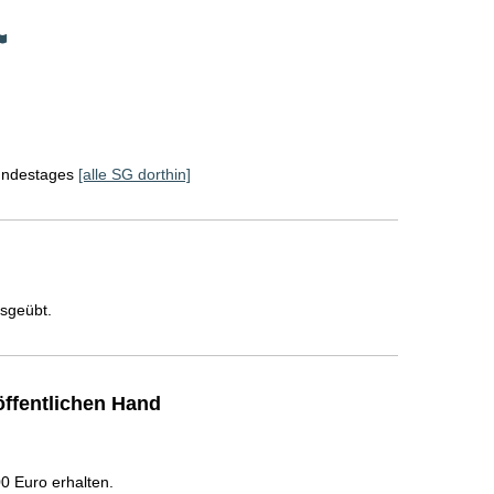
Bundestages
[alle SG dorthin]
usgeübt.
ffentlichen Hand
 Euro erhalten.