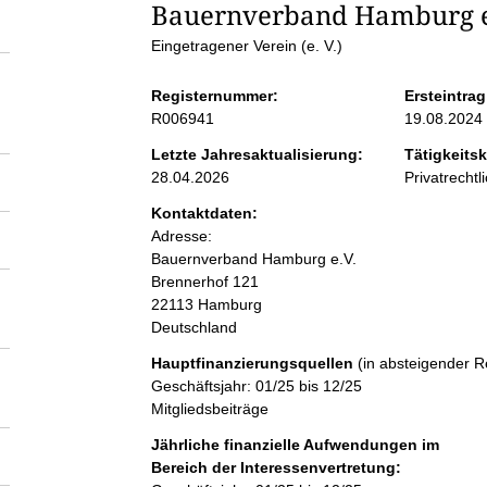
S
Bauernverband Hamburg e
Eingetragener Verein (e. V.)
e
Registernummer:
Ersteintrag
i
R006941
19.08.2024
Letzte Jahresaktualisierung:
Tätigkeitsk
t
28.04.2026
Privatrechtl
Kontaktdaten:
e
Adresse:
Bauernverband Hamburg e.V.
n
Brennerhof
121
22113
Hamburg
Deutschland
i
Hauptfinanzierungsquellen
(in absteigender R
n
Geschäftsjahr: 01/25 bis 12/25
Mitgliedsbeiträge
h
Jährliche finanzielle Aufwendungen im
Bereich der Interessenvertretung: