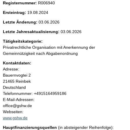
Registernummer:
R006940
e
Ersteintrag:
19.08.2024
n
Letzte Änderung:
03.06.2026
i
Letzte Jahresaktualisierung:
03.06.2026
Tätigkeitskategorie:
n
Privatrechtliche Organisation mit Anerkennung der
Gemeinnützigkeit nach Abgabenordnung
h
Kontaktdaten:
a
Adresse:
Bauernvogtei
2
l
21465
Reinbek
Deutschland
t
K
Telefonnummer: +4915164959186
o
E-Mail-Adressen:
n
office@gshw.de
t
Webseiten:
a
www.gshw.de
k
Hauptfinanzierungsquellen
(in absteigender Reihenfolge):
t