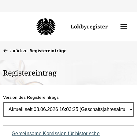
Direk
zum
Men
Lobbyregister
Inhal
öffne
Sie
zurück zu:
Registereinträge
befinden
sich
Registereintrag
hier:
Version des Registereintrags
Navigation
Gemeinsame Komission für historische