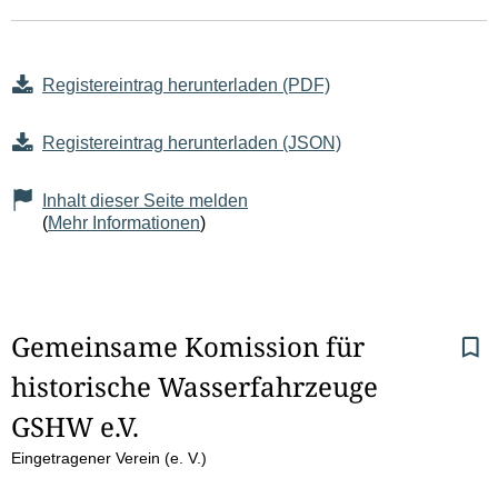
Registereintrag herunterladen (PDF)
Registereintrag herunterladen (JSON)
Inhalt dieser Seite melden
(
Mehr Informationen
)
S
Gemeinsame Komission für 
historische Wasserfahrzeuge 
e
GSHW e.V.
i
Eingetragener Verein (e. V.)
t