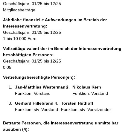
Geschäftsjahr: 01/25 bis 12/25
i
Mitgliedsbeiträge
n
f
Jährliche finanzielle Aufwendungen im Bereich der
o
Interessenvertretung:
r
Geschäftsjahr: 01/25 bis 12/25
m
1 bis 10.000 Euro
a
Vollzeitäquivalent der im Bereich der Interessenvertretung
t
beschäftigten Personen:
i
Geschäftsjahr: 01/25 bis 12/25
o
0,05
n
e
Vertretungsberechtigte Person(en):
n
Jan-Matthias Westermann 
Nikolaus Kern 
:
Funktion: Vorstand
Funktion: Vorstand
Gerhard Hillebrand 
Torsten Huthoff 
Funktion: stv. Vorstand
Funktion: stv. Vorsitzender
Betraute Personen, die Interessenvertretung unmittelbar
ausüben (4):