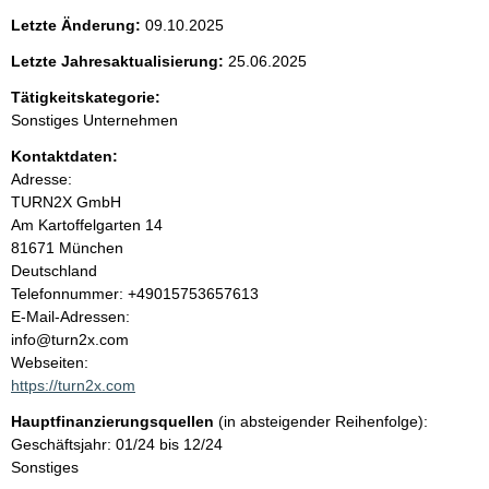
e
g
Letzte Änderung:
09.10.2025
e
n
r
Letzte Jahresaktualisierung:
25.06.2025
H
i
Tätigkeitskategorie:
i
n
Sonstiges Unternehmen
w
n
Kontaktdaten:
e
i
Adresse:
h
s
TURN2X GmbH
:
Am Kartoffelgarten
14
a
81671
München
Deutschland
l
K
Telefonnummer: +49015753657613
o
E-Mail-Adressen:
t
n
info@turn2x.com
t
Webseiten:
a
https://turn2x.com
k
Hauptfinanzierungsquellen
(in absteigender Reihenfolge):
t
Geschäftsjahr: 01/24 bis 12/24
i
Sonstiges
n