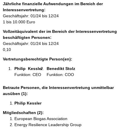
f
Jährliche finanzielle Aufwendungen im Bereich der
o
Interessenvertretung:
r
Geschäftsjahr: 01/24 bis 12/24
m
1 bis 10.000 Euro
a
Vollzeitäquivalent der im Bereich der Interessenvertretung
t
beschäftigten Personen:
i
Geschäftsjahr: 01/24 bis 12/24
o
0,10
n
e
Vertretungsberechtigte Person(en):
n
Philip  Kessler 
Benedikt Stolz 
:
Funktion: CEO
Funktion: COO
Betraute Personen, die Interessenvertretung unmittelbar
ausüben (1):
Philip Kessler 
Mitgliedschaften (2):
European Biogas Association
Energy Resilience Leadership Group