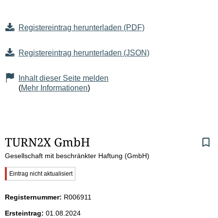
Registereintrag herunterladen (PDF)
Registereintrag herunterladen (JSON)
Inhalt dieser Seite melden
(
Mehr Informationen
)
S
TURN2X GmbH
Gesellschaft mit beschränkter Haftung (GmbH)
e
W
Eintrag nicht aktualisiert
i
i
c
Registernummer:
R006911
t
h
t
Ersteintrag:
01.08.2024
i