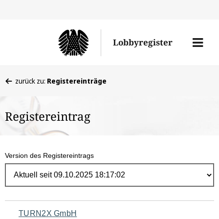
Direk
zum
Men
Lobbyregister
Inhal
öffne
Sie
zurück zu:
Registereinträge
befinden
sich
Registereintrag
hier:
Version des Registereintrags
Navigation
TURN2X GmbH