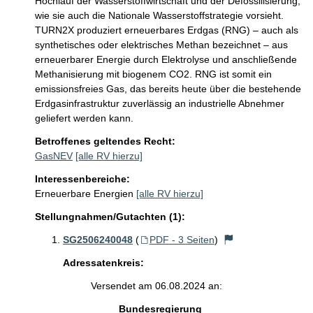
Hochlauf der Wasserstoffwirtschaft und der Defossilisierung, 
wie sie auch die Nationale Wasserstoffstrategie vorsieht.

TURN2X produziert erneuerbares Erdgas (RNG) – auch als 
synthetisches oder elektrisches Methan bezeichnet – aus 
erneuerbarer Energie durch Elektrolyse und anschließende 
Methanisierung mit biogenem CO2. RNG ist somit ein 
emissionsfreies Gas, das bereits heute über die bestehende 
Erdgasinfrastruktur zuverlässig an industrielle Abnehmer 
geliefert werden kann.
Betroffenes geltendes Recht:
GasNEV
[alle RV hierzu]
Interessenbereiche:
Erneuerbare Energien
[alle RV hierzu]
Stellungnahmen/Gutachten (1):
SG2506240048
(
PDF - 3 Seiten
)
Adressatenkreis:
Versendet am 06.08.2024 an:
Bundesregierung