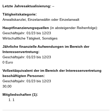
e
r
n
l
Letzte Jahresaktualisierung:
–
H
e
Tätigkeitskategorie:
i
h
e
n
Anwaltskanzlei, Einzelanwältin oder Einzelanwalt
r
w
a
Hauptfinanzierungsquellen
e
(in absteigender Reihenfolge):
i
Geschäftsjahr: 01/23 bis 12/23
s
l
Wirtschaftliche Tätigkeit, Sonstiges
:
Jährliche finanzielle Aufwendungen im Bereich der
t
Interessenvertretung:
Geschäftsjahr: 01/23 bis 12/23
0 Euro
Vollzeitäquivalent der im Bereich der Interessenvertretung
beschäftigten Personen:
Geschäftsjahr: 01/23 bis 12/23
30,00
Mitgliedschaften (1):
1