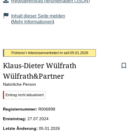
Registereintrag herunterladen (JSON)
Inhalt dieser Seite melden
(
Mehr Informationen
)
S
Frühere/-r Interessenvertreter/-in seit
05.01.2026
Klaus-Dieter Wülfrath
e
Wülfrath&Partner
i
Natürliche Person
t
W
Eintrag nicht aktualisiert
i
e
c
Registernummer:
R006898
h
n
t
Ersteintrag:
27.07.2024
i
i
g
Letzte Änderung:
05.01.2026