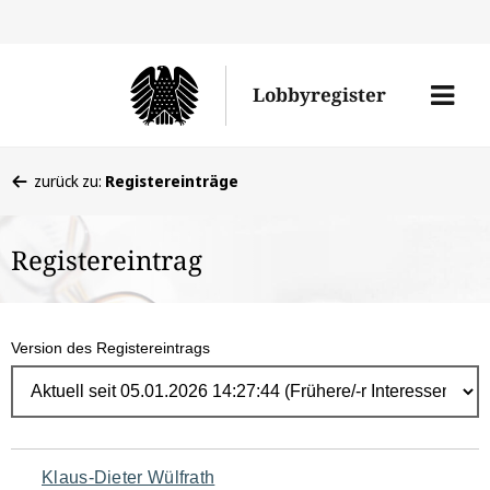
Direk
zum
Men
Lobbyregister
Inhal
öffne
Sie
zurück zu:
Registereinträge
befinden
sich
Registereintrag
hier:
Version des Registereintrags
Navigation
Klaus-Dieter Wülfrath