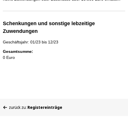
Schenkungen und sonstige lebzeitige
Zuwendungen
Geschäftsjahr: 01/23 bis 12/23
Gesamtsumme:
0 Euro
Sie
zurück zu:
Registereinträge
befinden
sich
hier: