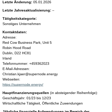
n
g
Letzte Änderung:
05.01.2026
e
i
r
l
Letzte Jahresaktualisierung:
–
H
e
Tätigkeitskategorie:
i
n
e
n
Sonstiges Unternehmen
r
w
h
Kontaktdaten:
e
i
Adresse:
a
s
Red Cow Business Park, Unit 5
:
Robin Hood Road
l
Dublin, D22 HC81
Irland
t
K
Telefonnummer: +459362023
o
E-Mail-Adressen:
n
Christian.kjaer@supernode.energy
t
Webseiten:
a
https://supernode.energy/
k
Hauptfinanzierungsquellen
(in absteigender Reihenfolge):
t
Geschäftsjahr: 01/23 bis 12/23
i
Wirtschaftliche Tätigkeit, Öffentliche Zuwendungen
n
f
Jährliche finanzielle Aufwendungen im Bereich der