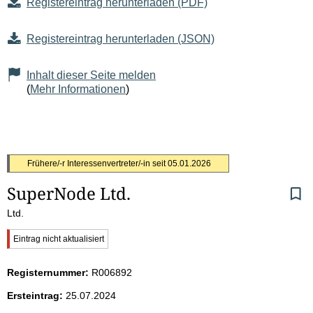
Registereintrag herunterladen (PDF)
Registereintrag herunterladen (JSON)
Inhalt dieser Seite melden
(
Mehr Informationen
)
S
Frühere/-r Interessenvertreter/-in seit
05.01.2026
SuperNode Ltd.
e
Ltd.
i
W
Eintrag nicht aktualisiert
t
i
c
Registernummer:
R006892
h
e
t
Ersteintrag:
25.07.2024
i