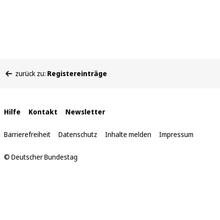
Sie
zurück zu:
Registereinträge
befinden
sich
hier:
Interne
Hilfe
Kontakt
Newsletter
Links
Barrierefreiheit
Datenschutz
Inhalte melden
Impressum
© Deutscher Bundestag