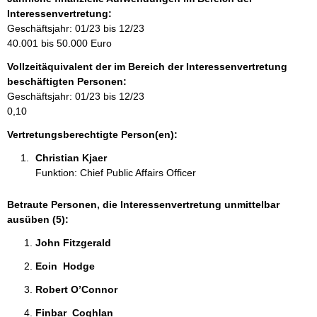
o
Interessenvertretung:
r
Geschäftsjahr: 01/23 bis 12/23
m
40.001 bis 50.000 Euro
a
Vollzeitäquivalent der im Bereich der Interessenvertretung
t
beschäftigten Personen:
i
Geschäftsjahr: 01/23 bis 12/23
o
0,10
n
e
Vertretungsberechtigte Person(en):
n
Christian Kjaer 
:
Funktion: Chief Public Affairs Officer
Betraute Personen, die Interessenvertretung unmittelbar
ausüben (5):
John Fitzgerald 
Eoin  Hodge 
Robert O’Connor 
Finbar  Coghlan 