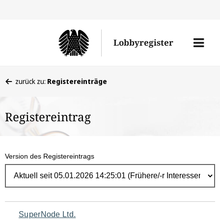
Direk
zum
Men
Lobbyregister
Inhal
öffne
Sie
zurück zu:
Registereinträge
befinden
sich
Registereintrag
hier:
Version des Registereintrags
Navigation
SuperNode Ltd.