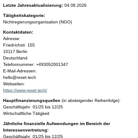
e
Letzte Jahresaktualisierung:
04.08.2026
n
Tätigkeitskategorie:
Nichtregierungsorganisation (NGO)
i
Kontaktdaten:
Adresse:
n
Friedrichstr.
155
10117
Berlin
h
Deutschland
K
Telefonnummer: +493052001347
a
o
E-Mail-Adressen:
n
hello@reset.tech
l
t
Webseiten:
a
https://www.reset.tech/
t
k
Hauptfinanzierungsquellen
(in absteigender Reihenfolge):
t
Geschäftsjahr: 01/25 bis 12/25
i
Wirtschaftliche Tätigkeit
n
f
Jährliche finanzielle Aufwendungen im Bereich der
o
Interessenvertretung:
r
Geschäftsjahr: 01/25 bis 12/25