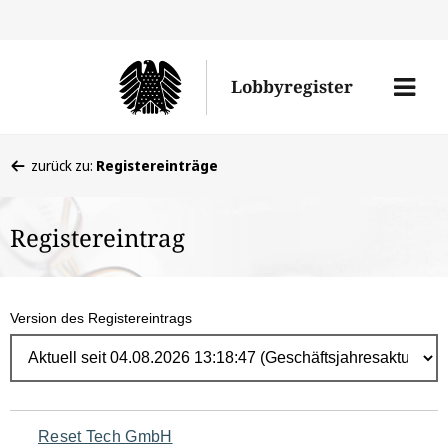
Direk
zum
Men
Lobbyregister
Inhal
öffne
Sie
zurück zu:
Registereinträge
befinden
sich
Registereintrag
hier:
Version des Registereintrags
Navigation
Reset Tech GmbH