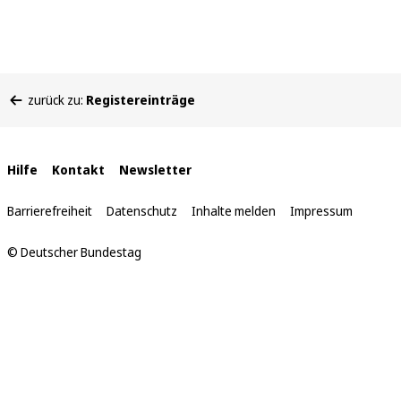
Sie
zurück zu:
Registereinträge
befinden
sich
hier:
Interne
Hilfe
Kontakt
Newsletter
Links
Barrierefreiheit
Datenschutz
Inhalte melden
Impressum
© Deutscher Bundestag