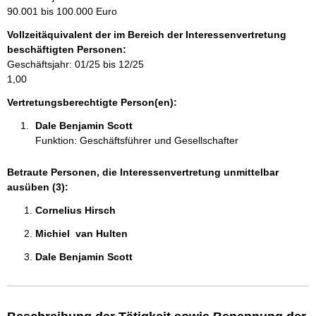
m
90.001 bis 100.000 Euro
a
Vollzeitäquivalent der im Bereich der Interessenvertretung
t
beschäftigten Personen:
i
Geschäftsjahr: 01/25 bis 12/25
o
1,00
n
e
Vertretungsberechtigte Person(en):
n
Dale Benjamin Scott 
:
Funktion: Geschäftsführer und Gesellschafter
Betraute Personen, die Interessenvertretung unmittelbar
ausüben (3):
Cornelius Hirsch 
Michiel  van Hulten 
Dale Benjamin Scott 