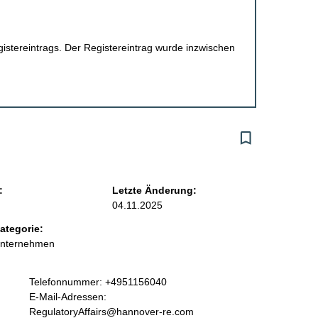
egistereintrags. Der Registereintrag wurde inzwischen
:
Letzte Änderung:
04.11.2025
ategorie:
Unternehmen
K
Telefonnummer: +4951156040
o
E-Mail-Adressen:
n
RegulatoryAffairs@hannover-re.com