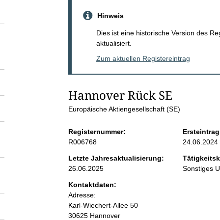
S
Hinweis
e
Dies ist eine historische Version des R
aktualisiert.
i
Zum aktuellen Registereintrag
t
Hannover Rück SE
e
Europäische Aktiengesellschaft (SE)
n
Registernummer:
Ersteintrag
R006768
24.06.2024
i
Letzte Jahresaktualisierung:
Tätigkeitsk
26.06.2025
Sonstiges 
n
Kontaktdaten:
Adresse:
h
Karl-Wiechert-Allee
50
30625
Hannover