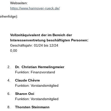
t
Webseiten:
a
https://www.hannover-rueck.de/
k
eihenfolge):
t
i
n
f
Vollzeitäquivalent der im Bereich der
o
Interessenvertretung beschäftigten Personen:
r
Geschäftsjahr: 01/24 bis 12/24
m
0,00
a
t
i
Dr.  Christian Hermelingmeier 
o
Funktion: Finanzvorstand
n
Claude Chèvre 
e
Funktion: Vorstandsmitglied
n
:
Sharon Ooi 
Funktion: Vorstandsmitglied
Thorsten Steinmann 