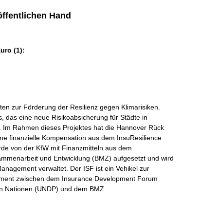
ffentlichen Hand
ro (1):
ten zur Förderung der Resilienz gegen Klimarisiken. 
ms, das eine neue Risikoabsicherung für Städte in 
t. Im Rahmen dieses Projektes hat die Hannover Rück 
eine finanzielle Kompensation aus dem InsuResilience 
rde von der KfW mit Finanzmitteln aus dem 
sammenarbeit und Entwicklung (BMZ) aufgesetzt und wird 
anagement verwaltet. Der ISF ist ein Vehikel zur 
eement zwischen dem Insurance Development Forum 
en Nationen (UNDP) und dem BMZ.