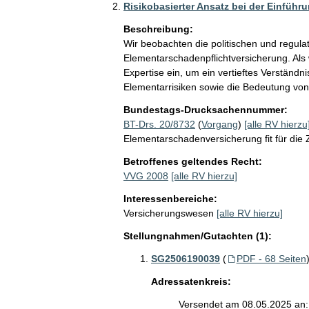
Risikobasierter Ansatz bei der Einfüh
Beschreibung:
Wir beobachten die politischen und regula
Elementarschadenpflichtversicherung. Als w
Expertise ein, um ein vertieftes Verständn
Elementarrisiken sowie die Bedeutung vo
Bundestags-Drucksachennummer:
BT-Drs. 20/8732
(
Vorgang
)
[alle RV hierzu
Elementarschadenversicherung fit für die
Betroffenes geltendes Recht:
VVG 2008
[alle RV hierzu]
Interessenbereiche:
Versicherungswesen
[alle RV hierzu]
Stellungnahmen/Gutachten (1):
SG2506190039
(
PDF - 68 Seiten
Adressatenkreis:
Versendet am 08.05.2025 an: