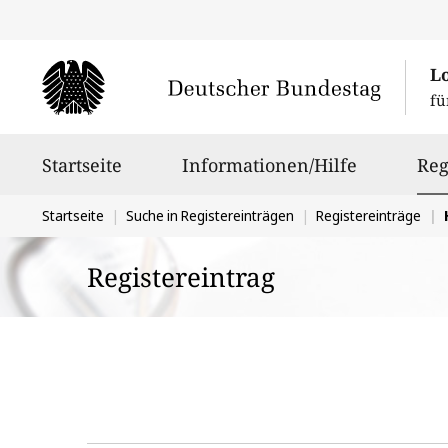
L
fü
Hauptnavigation
Startseite
Informationen/Hilfe
Reg
Sie
Startseite
Suche in Registereinträgen
Registereinträge
befinden
Registereintrag
sich
hier: