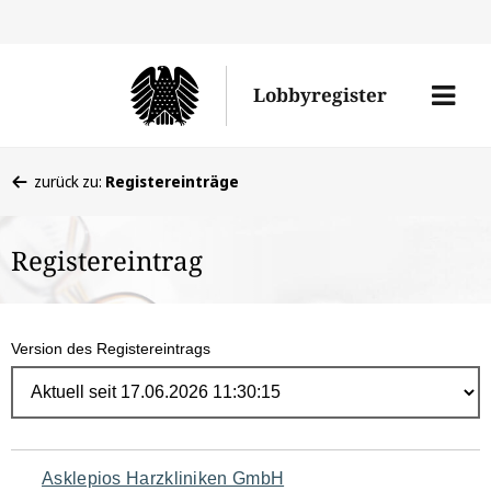
Direk
zum
Men
Lobbyregister
Inhal
öffne
Sie
zurück zu:
Registereinträge
befinden
sich
Registereintrag
hier:
Version des Registereintrags
Navigation
Asklepios Harzkliniken GmbH