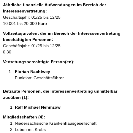
r
Jährliche finanzielle Aufwendungen im Bereich der
m
Interessenvertretung:
a
Geschäftsjahr: 01/25 bis 12/25
t
10.001 bis 20.000 Euro
i
Vollzeitäquivalent der im Bereich der Interessenvertretung
o
beschäftigten Personen:
n
Geschäftsjahr: 01/25 bis 12/25
e
0,30
n
:
Vertretungsberechtigte Person(en):
Florian Nachtwey 
Funktion: Geschäftsführer
Betraute Personen, die Interessenvertretung unmittelbar
ausüben (1):
Ralf Michael Nehmzow 
Mitgliedschaften (4):
Niedersächsische Krankenhausgesellschaft
Leben mit Krebs