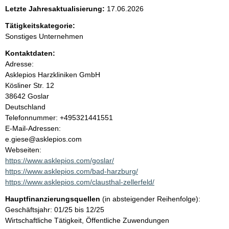
e
Letzte Jahresaktualisierung:
17.06.2026
n
Tätigkeitskategorie:
Sonstiges Unternehmen
i
Kontaktdaten:
Adresse:
n
Asklepios Harzkliniken GmbH
Kösliner Str.
12
h
38642
Goslar
Deutschland
a
K
Telefonnummer: +495321441551
o
E-Mail-Adressen:
l
n
e.giese@asklepios.com
t
Webseiten:
t
a
https://www.asklepios.com/goslar/
k
https://www.asklepios.com/bad-harzburg/
t
https://www.asklepios.com/clausthal-zellerfeld/
i
Hauptfinanzierungsquellen
(in absteigender Reihenfolge):
n
Geschäftsjahr: 01/25 bis 12/25
f
Wirtschaftliche Tätigkeit, Öffentliche Zuwendungen
o