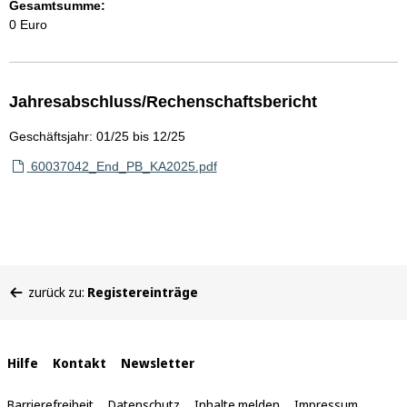
Gesamtsumme:
0 Euro
Jahresabschluss/Rechenschaftsbericht
Geschäftsjahr: 01/25 bis 12/25
60037042_End_PB_KA2025.pdf
Sie
zurück zu:
Registereinträge
befinden
sich
hier:
Interne
Hilfe
Kontakt
Newsletter
Links
Barrierefreiheit
Datenschutz
Inhalte melden
Impressum