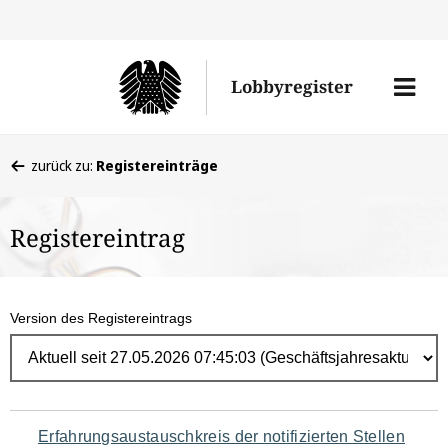
Direk
zum
Men
Lobbyregister
Inhal
öffne
Sie
zurück zu:
Registereinträge
befinden
sich
Registereintrag
hier:
Version des Registereintrags
Navigation
Erfahrungsaustauschkreis der notifizierten Stellen