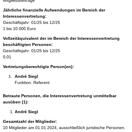
Mitgliedsbeiträge
n
f
Jährliche finanzielle Aufwendungen im Bereich der
o
Interessenvertretung:
r
Geschäftsjahr: 01/25 bis 12/25
m
1 bis 10.000 Euro
a
Vollzeitäquivalent der im Bereich der Interessenvertretung
t
beschäftigten Personen:
i
Geschäftsjahr: 01/25 bis 12/25
o
0,01
n
e
Vertretungsberechtigte Person(en):
n
André Siegl 
:
Funktion: Referent
Betraute Personen, die Interessenvertretung unmittelbar
ausüben (1):
André Siegl 
Gesamtzahl der Mitglieder:
10 Mitglieder am 01.01.2024, ausschließlich juristische Personen,