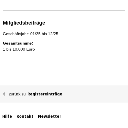
Mitgliedsbeiträge
Geschäftsjahr: 01/25 bis 12/25
Gesamtsumme:
1 bis 10.000 Euro
Sie
zurück zu:
Registereinträge
befinden
sich
hier:
Interne
Hilfe
Kontakt
Newsletter
Links