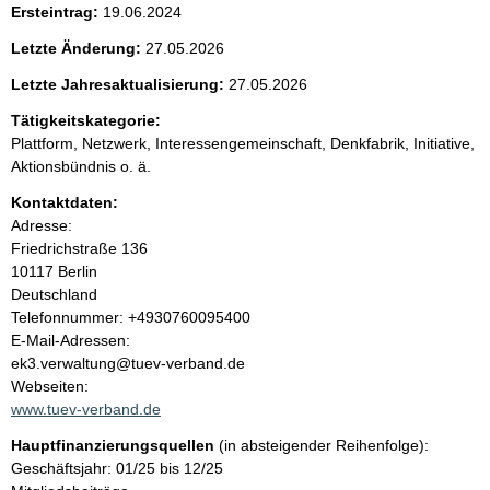
n
Ersteintrag:
19.06.2024
Letzte Änderung:
27.05.2026
i
Letzte Jahresaktualisierung:
27.05.2026
n
Tätigkeitskategorie:
Plattform, Netzwerk, Interessengemeinschaft, Denkfabrik, Initiative,
h
Aktionsbündnis o. ä.
a
Kontaktdaten:
Adresse:
l
Friedrichstraße
136
10117
Berlin
t
Deutschland
K
Telefonnummer: +4930760095400
o
E-Mail-Adressen:
n
ek3.verwaltung@tuev-verband.de
t
Webseiten:
a
www.tuev-verband.de
k
Hauptfinanzierungsquellen
(in absteigender Reihenfolge):
t
Geschäftsjahr: 01/25 bis 12/25
i