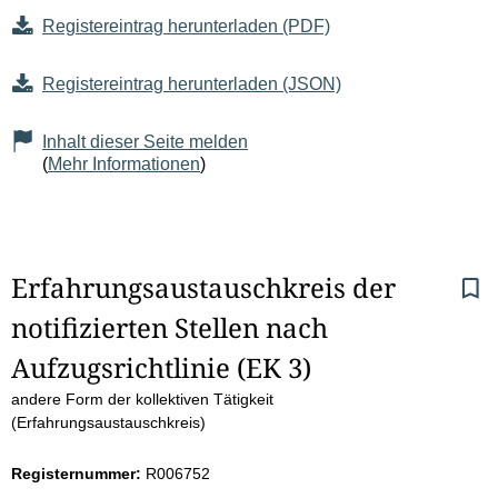
Registereintrag herunterladen (PDF)
Registereintrag herunterladen (JSON)
Inhalt dieser Seite melden
(
Mehr Informationen
)
S
Erfahrungsaustauschkreis der 
notifizierten Stellen nach 
e
Aufzugsrichtlinie (EK 3)
i
andere Form der kollektiven Tätigkeit
t
(Erfahrungsaustauschkreis)
e
Registernummer:
R006752