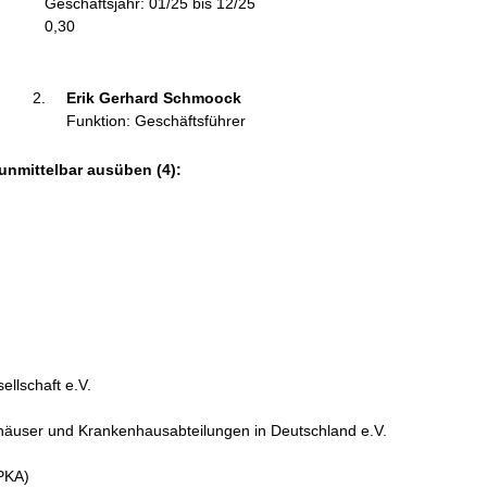
Geschäftsjahr: 01/25 bis 12/25
m
0,30
a
t
i
Erik Gerhard Schmoock 
o
Funktion: Geschäftsführer
n
e
unmittelbar ausüben (4):
n
:
llschaft e.V.
äuser und Krankenhausabteilungen in Deutschland e.V.
VPKA)