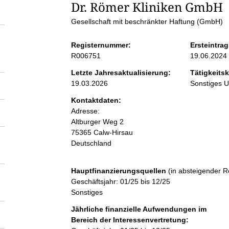
S
Dr. Römer Kliniken GmbH
Gesellschaft mit beschränkter Haftung (GmbH)
e
Registernummer:
Ersteintrag
i
R006751
19.06.2024
Letzte Jahresaktualisierung:
Tätigkeitsk
t
19.03.2026
Sonstiges 
Kontaktdaten:
e
Adresse:
Altburger Weg
2
n
75365
Calw-Hirsau
Deutschland
i
Hauptfinanzierungsquellen
(in absteigender R
n
Geschäftsjahr: 01/25 bis 12/25
Sonstiges
h
Jährliche finanzielle Aufwendungen im
Bereich der Interessenvertretung: