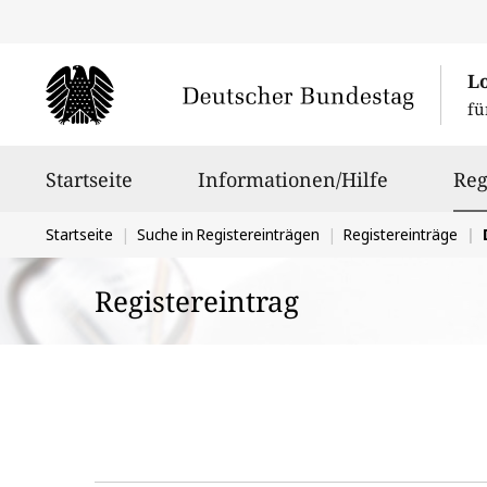
L
fü
Hauptnavigation
Startseite
Informationen/Hilfe
Reg
Sie
Startseite
Suche in Registereinträgen
Registereinträge
befinden
Registereintrag
sich
hier: