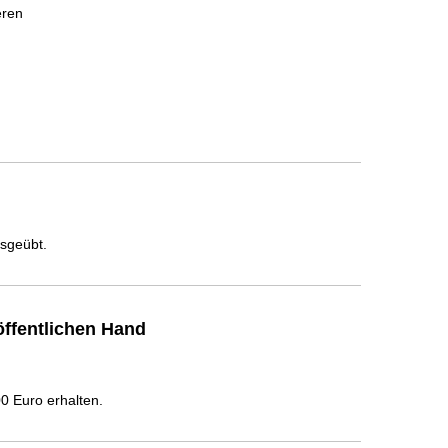
eren
usgeübt.
ffentlichen Hand
 Euro erhalten.