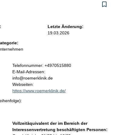
:
Letzte Änderung:
19.03.2026
ategorie:
Unternehmen
K
Telefonnummer: +4970515880
o
E-Mail-Adressen:
n
info@roemerklinik.de
t
Webseiten:
a
https://www.roemerklinik.de/
k
eihenfolge):
t
i
n
f
Vollzeitäquivalent der im Bereich der
o
Interessenvertretung beschäftigten Personen:
r