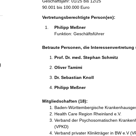
Geschäftsjahr: 01/25 bis 12/25
a
90.001 bis 100.000 Euro
l
Vertretungsberechtigte Person(en):
Philipp Meßner 
t
Funktion: Geschäftsführer
Betraute Personen, die Interessenvertretung 
Prof. Dr. med. Stephan Schmitz 
)
Oliver Tamimi 
Dr. Sebastian Knoll 
Philipp Meßner 
Mitgliedschaften (18):
Baden-Württembergische Krankenhausgese
Health Care Region Rheinland e.V.
Verband der Psychosomatischen Krankenh
(VPKD)
Verband privater Klinikträger in BW e.V (