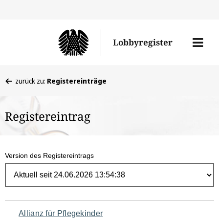
Direk
zum
Men
Lobbyregister
Inhal
öffne
Sie
zurück zu:
Registereinträge
befinden
sich
Registereintrag
hier:
Version des Registereintrags
Navigation
Allianz für Pflegekinder