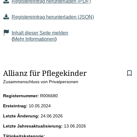
Registereintrag herunterladen (PDF)
Registereintrag herunterladen (JSON)
Inhalt dieser Seite melden
(
Mehr Informationen
)
S
Allianz für Pflegekinder
Zusammenschluss von Privatpersonen
e
i
Registernummer:
R006680
Ersteintrag:
10.05.2024
t
Letzte Änderung:
24.06.2026
e
Letzte Jahresaktualisierung:
13.06.2026
Tätigkeitskategorie: