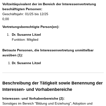
a
Vollzeitäquivalent der im Bereich der Interessenvertretung
t
beschäftigten Personen:
i
Geschäftsjahr: 01/25 bis 12/25
o
0,00
n
e
Vertretungsberechtigte Person(en):
n
Dr. Susanne Litzel 
:
Funktion: Mitglied
Betraute Personen, die Interessenvertretung unmittelbar
ausüben (1):
Dr. Susanne Litzel 
Beschreibung der Tätigkeit sowie Benennung der
Interessen- und Vorhabenbereiche
Interessen- und Vorhabenbereiche (2):
Sonstiges im Bereich "Bildung und Erziehung"; Adoption und