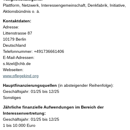
n
Plattform, Netzwerk, Interessengemeinschaft, Denkfabrik, Initiative,
i
Aktionsbündnis o. ä.
Kontaktdaten:
n
Adresse:
Littenstrasse
87
h
10179
Berlin
Deutschland
a
K
Telefonnummer: +491736661406
o
E-Mail-Adressen:
l
n
s.litzel@chb.de
t
Webseiten:
t
a
www.pflegekind.org
k
Hauptfinanzierungsquellen
(in absteigender Reihenfolge):
t
Geschäftsjahr: 01/25 bis 12/25
i
Sonstiges
n
f
Jährliche finanzielle Aufwendungen im Bereich der
o
Interessenvertretung:
r
Geschäftsjahr: 01/25 bis 12/25
m
1 bis 10.000 Euro