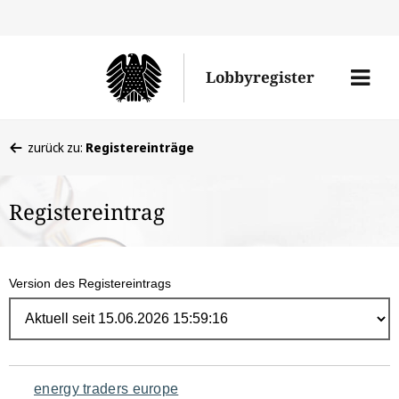
Direk
zum
Men
Lobbyregister
Inhal
öffne
Sie
zurück zu:
Registereinträge
befinden
sich
Registereintrag
hier:
Version des Registereintrags
Navigation
energy traders europe