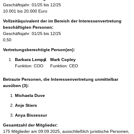
r
Geschäftsjahr: 01/25 bis 12/25
m
10.001 bis 20.000 Euro
a
Vollzeitäquivalent der im Bereich der Interessenvertretung
t
beschäftigten Personen:
i
Geschäftsjahr: 01/25 bis 12/25
o
0,50
n
e
Vertretungsberechtigte Person(en):
n
Barbara Lempp 
Mark Copley 
:
Funktion: COO
Funktion: CEO
Betraute Personen, die Interessenvertretung unmittelbar
ausüben (3):
Michaela Duve 
Anje Stiers 
Anya Bissessur 
Gesamtzahl der Mitglieder:
175 Mitglieder am 09.09.2025, ausschließlich juristische Personen,