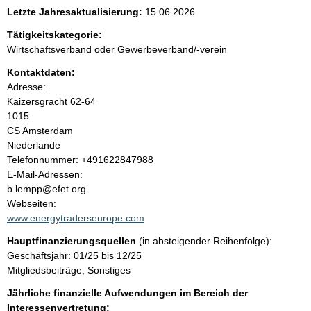
e
Letzte Jahresaktualisierung:
15.06.2026
n
Tätigkeitskategorie:
Wirtschaftsverband oder Gewerbeverband/-verein
i
Kontaktdaten:
Adresse:
n
Kaizersgracht 62-64
1015
h
CS Amsterdam
Niederlande
a
K
Telefonnummer: +491622847988
o
E-Mail-Adressen:
l
n
b.lempp@efet.org
t
Webseiten:
t
a
www.energytraderseurope.com
k
Hauptfinanzierungsquellen
(in absteigender Reihenfolge):
t
Geschäftsjahr: 01/25 bis 12/25
i
Mitgliedsbeiträge, Sonstiges
n
f
Jährliche finanzielle Aufwendungen im Bereich der
o
Interessenvertretung: