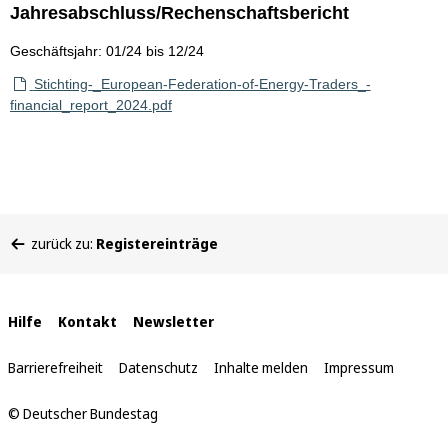
Jahresabschluss/Rechenschaftsbericht
Geschäftsjahr: 01/24 bis 12/24
Stichting-_European-Federation-of-Energy-Traders_-
financial_report_2024.pdf
Sie
zurück zu:
Registereinträge
befinden
sich
hier:
Interne
Hilfe
Kontakt
Newsletter
Links
Barrierefreiheit
Datenschutz
Inhalte melden
Impressum
© Deutscher Bundestag