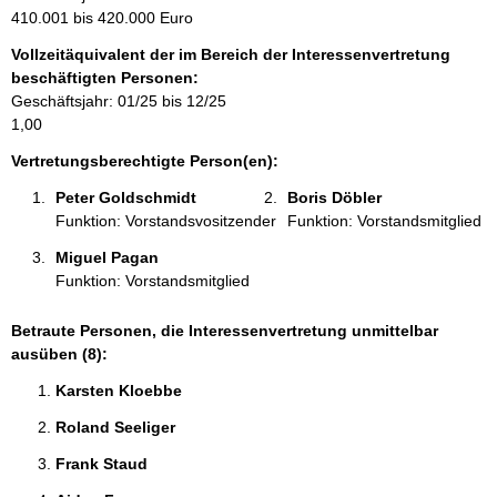
m
410.001 bis 420.000 Euro
a
Vollzeitäquivalent der im Bereich der Interessenvertretung
t
beschäftigten Personen:
i
Geschäftsjahr: 01/25 bis 12/25
o
1,00
n
e
Vertretungsberechtigte Person(en):
n
Peter Goldschmidt 
Boris Döbler 
:
Funktion: Vorstandsvositzender
Funktion: Vorstandsmitglied
Miguel Pagan 
Funktion: Vorstandsmitglied
Betraute Personen, die Interessenvertretung unmittelbar
ausüben (8):
Karsten Kloebbe 
Roland Seeliger 
Frank Staud 