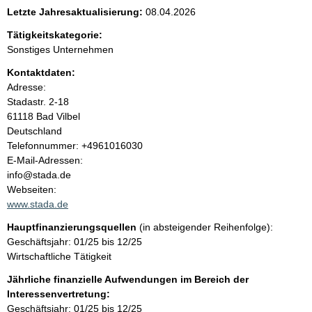
e
Letzte Jahresaktualisierung:
08.04.2026
n
Tätigkeitskategorie:
Sonstiges Unternehmen
i
Kontaktdaten:
Adresse:
n
Stadastr.
2-18
61118
Bad Vilbel
h
Deutschland
K
Telefonnummer: +4961016030
a
o
E-Mail-Adressen:
n
info@stada.de
l
t
Webseiten:
a
www.stada.de
t
k
Hauptfinanzierungsquellen
(in absteigender Reihenfolge):
t
Geschäftsjahr: 01/25 bis 12/25
i
Wirtschaftliche Tätigkeit
n
f
Jährliche finanzielle Aufwendungen im Bereich der
o
Interessenvertretung:
r
Geschäftsjahr: 01/25 bis 12/25