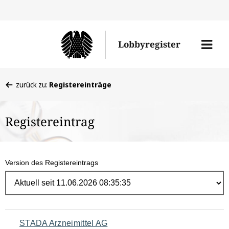
Direk
zum
Men
Lobbyregister
Inhal
öffne
Sie
zurück zu:
Registereinträge
befinden
sich
Registereintrag
hier:
Version des Registereintrags
Navigation
STADA Arzneimittel AG