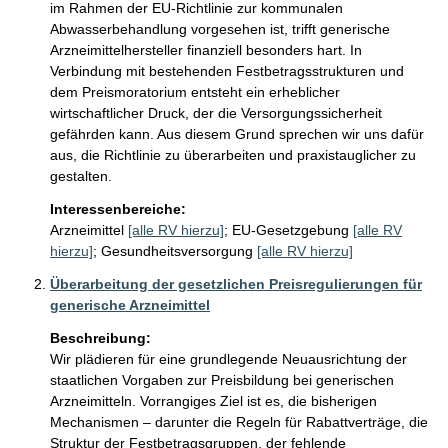
im Rahmen der EU-Richtlinie zur kommunalen 
Abwasserbehandlung vorgesehen ist, trifft generische 
Arzneimittelhersteller finanziell besonders hart. In 
Verbindung mit bestehenden Festbetragsstrukturen und 
dem Preismoratorium entsteht ein erheblicher 
wirtschaftlicher Druck, der die Versorgungssicherheit 
gefährden kann. Aus diesem Grund sprechen wir uns dafür 
aus, die Richtlinie zu überarbeiten und praxistauglicher zu 
gestalten.
Interessenbereiche:
Arzneimittel
[alle RV hierzu]
;
EU-Gesetzgebung
[alle RV
hierzu]
;
Gesundheitsversorgung
[alle RV hierzu]
Überarbeitung der gesetzlichen Preisregulierungen für
generische Arzneimittel
Beschreibung:
Wir plädieren für eine grundlegende Neuausrichtung der 
staatlichen Vorgaben zur Preisbildung bei generischen 
Arzneimitteln. Vorrangiges Ziel ist es, die bisherigen 
Mechanismen – darunter die Regeln für Rabattverträge, die 
Struktur der Festbetragsgruppen, der fehlende 