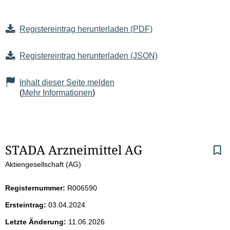
Registereintrag herunterladen (PDF)
Registereintrag herunterladen (JSON)
Inhalt dieser Seite melden
(
Mehr Informationen
)
S
STADA Arzneimittel AG
Aktiengesellschaft (AG)
e
i
Registernummer:
R006590
Ersteintrag:
03.04.2024
t
Letzte Änderung:
11.06.2026