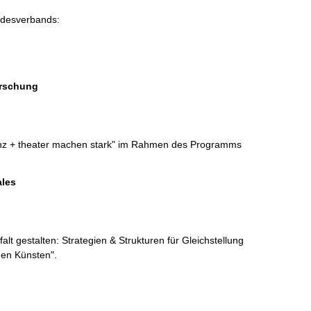
ndesverbands:

orschung
tanz + theater machen stark" im Rahmen des Programms 
ales
lt gestalten: Strategien & Strukturen für Gleichstellung 
den Künsten".