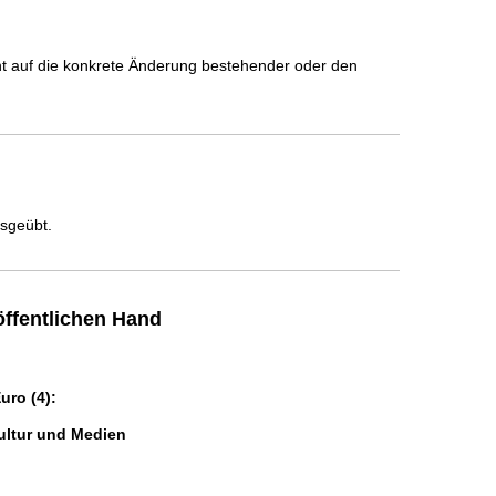
icht auf die konkrete Änderung bestehender oder den
usgeübt.
ffentlichen Hand
ro (4):
ultur und Medien