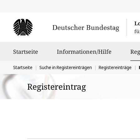
L
fü
Hauptnavigation
Startseite
Informationen/Hilfe
Reg
Sie
Startseite
Suche in Registereinträgen
Registereinträge
befinden
Registereintrag
sich
hier: