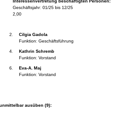
Interessenvertretung beschäftigten Personen:
r
Geschäftsjahr: 01/25 bis 12/25
m
2,00
a
t
i
Cilgia Gadola 
o
Funktion: Geschäftsführung
n
Kathrin Schremb 
e
Funktion: Vorstand
n
:
Eva-A. Maj 
Funktion: Vorstand
unmittelbar ausüben (9):