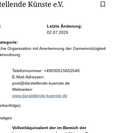
ellende Künste e.V.
:
Letzte Änderung:
02.07.2026
ategorie:
liche Organisation mit Anerkennung der Gemeinnützigkeit
benordnung
K
Telefonnummer: +49030515652540
o
E-Mail-Adressen:
n
post@darstellende-kuenste.de
t
Webseiten:
a
www.darstellende-kuenste.de
k
eihenfolge):
t
i
nstiges
n
f
Vollzeitäquivalent der im Bereich der
o