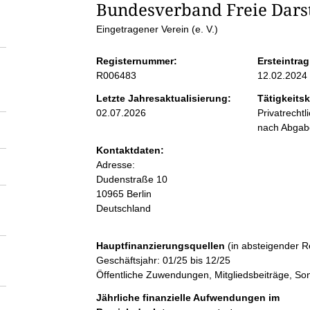
S
Bundesverband Freie Darst
Eingetragener Verein (e. V.)
e
Registernummer:
Ersteintrag
i
R006483
12.02.2024
Letzte Jahresaktualisierung:
Tätigkeitsk
t
02.07.2026
Privatrecht
nach Abga
e
Kontaktdaten:
Adresse:
n
Dudenstraße
10
10965
Berlin
Deutschland
i
n
Hauptfinanzierungsquellen
(in absteigender R
Geschäftsjahr: 01/25 bis 12/25
Öffentliche Zuwendungen, Mitgliedsbeiträge, So
h
Jährliche finanzielle Aufwendungen im