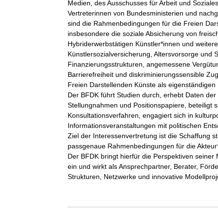
Medien, des Ausschusses für Arbeit und Soziale
Vertreterinnen von Bundesministerien und nac
sind die Rahmenbedingungen für die Freien Dars
insbesondere die soziale Absicherung von freisc
Hybriderwerbstätigen Künstler*innen und weitere
Künstlersozialversicherung, Altersvorsorge und S
Finanzierungsstrukturen, angemessene Vergütunge
Barrierefreiheit und diskriminierungssensible Zu
Freien Darstellenden Künste als eigenständigen 
Der BFDK führt Studien durch, erhebt Daten der Br
Stellungnahmen und Positionspapiere, beteiligt
Konsultationsverfahren, engagiert sich in kultur
Informationsveranstaltungen mit politischen Ents
Ziel der Interessenvertretung ist die Schaffung st
passgenaue Rahmenbedingungen für die Akteur*i
Der BFDK bringt hierfür die Perspektiven seiner
ein und wirkt als Ansprechpartner, Berater, Förd
Strukturen, Netzwerke und innovative Modellproje