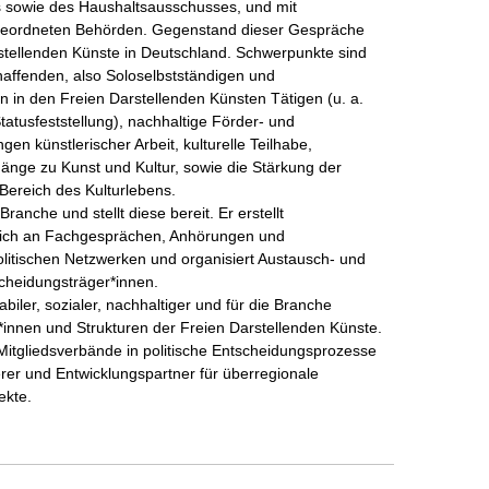
s sowie des Haushaltsausschusses, und mit 
hgeordneten Behörden. Gegenstand dieser Gespräche 
tellenden Künste in Deutschland. Schwerpunkte sind 
haffenden, also Soloselbstständigen und 
n in den Freien Darstellenden Künsten Tätigen (u. a. 
tatusfeststellung), nachhaltige Förder- und 
n künstlerischer Arbeit, kulturelle Teilhabe, 
gänge zu Kunst und Kultur, sowie die Stärkung der 
Bereich des Kulturlebens.

anche und stellt diese bereit. Er erstellt 
 sich an Fachgesprächen, Anhörungen und 
politischen Netzwerken und organisiert Austausch- und 
cheidungsträger*innen.

abiler, sozialer, nachhaltiger und für die Branche 
nnen und Strukturen der Freien Darstellenden Künste. 
 Mitgliedsverbände in politische Entscheidungsprozesse 
erer und Entwicklungspartner für überregionale 
kte.
