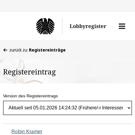
Direk
zum
Men
Lobbyregister
Inhal
öffne
Sie
zurück zu:
Registereinträge
befinden
sich
Registereintrag
hier:
Version des Registereintrags
Navigation
Robin Kramer