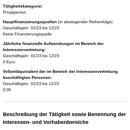
H
Tätigkeitskategorie:
i
n
n
Privatperson
w
h
Hauptfinanzierungsquellen
e
(in absteigender Reihenfolge):
i
Geschäftsjahr: 01/23 bis 12/23
a
s
Keine Finanzierungsquelle
:
l
Jährliche finanzielle Aufwendungen im Bereich der
Interessenvertretung:
t
Geschäftsjahr: 01/23 bis 12/23
0 Euro
Vollzeitäquivalent der im Bereich der Interessenvertretung
beschäftigten Personen:
Geschäftsjahr: 01/23 bis 12/23
0,00
Beschreibung der Tätigkeit sowie Benennung der
Interessen- und Vorhabenbereiche