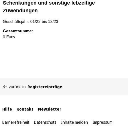
Schenkungen und sonstige lebzeitige
Zuwendungen
Geschäftsjahr: 01/23 bis 12/23
Gesamtsumme:
0 Euro
Sie
zurück zu:
Registereinträge
befinden
sich
hier:
Interne
Hilfe
Kontakt
Newsletter
Links
Barrierefreiheit
Datenschutz
Inhalte melden
Impressum