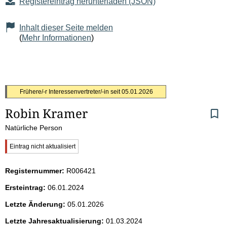
Registereintrag herunterladen (JSON)
Inhalt dieser Seite melden
(
Mehr Informationen
)
S
Frühere/-r Interessenvertreter/-in seit
05.01.2026
Robin Kramer
e
Natürliche Person
i
W
Eintrag nicht aktualisiert
t
i
c
Registernummer:
R006421
h
e
t
Ersteintrag:
06.01.2024
i
n
g
Letzte Änderung:
05.01.2026
e
i
r
Letzte Jahresaktualisierung:
01.03.2024