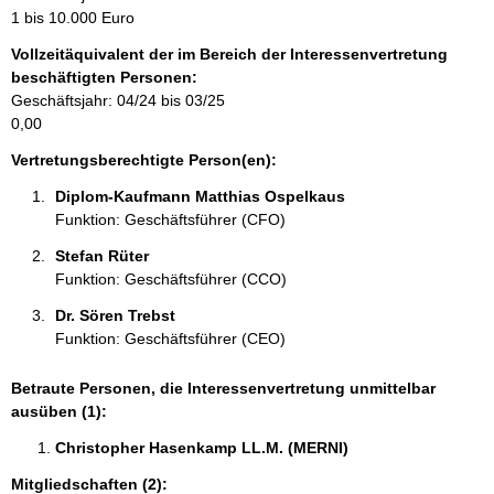
m
1 bis 10.000 Euro
a
Vollzeitäquivalent der im Bereich der Interessenvertretung
t
beschäftigten Personen:
i
Geschäftsjahr: 04/24 bis 03/25
o
0,00
n
e
Vertretungsberechtigte Person(en):
n
Diplom-Kaufmann Matthias Ospelkaus 
:
Funktion: Geschäftsführer (CFO)
Stefan Rüter 
Funktion: Geschäftsführer (CCO)
Dr. Sören Trebst 
Funktion: Geschäftsführer (CEO)
Betraute Personen, die Interessenvertretung unmittelbar
ausüben (1):
Christopher Hasenkamp LL.M. (MERNI) 
Mitgliedschaften (2):