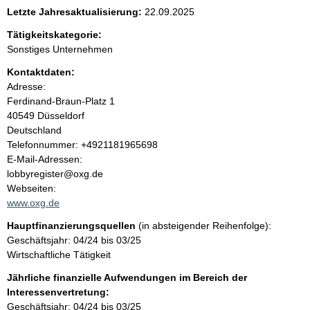
e
Letzte Jahresaktualisierung:
22.09.2025
n
Tätigkeitskategorie:
Sonstiges Unternehmen
i
Kontaktdaten:
Adresse:
n
Ferdinand-Braun-Platz
1
40549
Düsseldorf
h
Deutschland
K
Telefonnummer: +4921181965698
a
o
E-Mail-Adressen:
n
lobbyregister@oxg.de
l
t
Webseiten:
a
www.oxg.de
t
k
Hauptfinanzierungsquellen
(in absteigender Reihenfolge):
t
Geschäftsjahr: 04/24 bis 03/25
i
Wirtschaftliche Tätigkeit
n
f
Jährliche finanzielle Aufwendungen im Bereich der
o
Interessenvertretung:
r
Geschäftsjahr: 04/24 bis 03/25