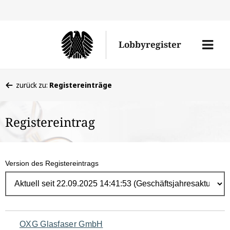
Direk
zum
Men
Lobbyregister
Inhal
öffne
Sie
zurück zu:
Registereinträge
befinden
sich
Registereintrag
hier:
Version des Registereintrags
Navigation
OXG Glasfaser GmbH