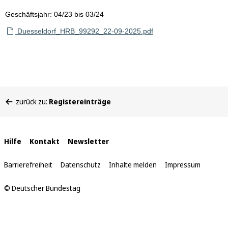
Geschäftsjahr: 04/23 bis 03/24
Duesseldorf_HRB_99292_22-09-2025.pdf
Sie
zurück zu:
Registereinträge
befinden
sich
hier:
Interne
Hilfe
Kontakt
Newsletter
Links
Barrierefreiheit
Datenschutz
Inhalte melden
Impressum
© Deutscher Bundestag