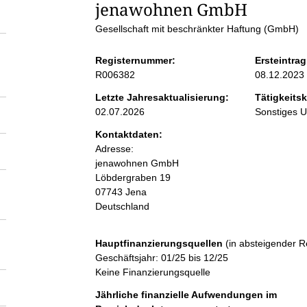
S
jenawohnen GmbH
Gesellschaft mit beschränkter Haftung (GmbH)
e
Registernummer:
Ersteintrag
i
R006382
08.12.2023
Letzte Jahresaktualisierung:
Tätigkeitsk
t
02.07.2026
Sonstiges 
Kontaktdaten:
e
Adresse:
jenawohnen GmbH
n
Löbdergraben
19
07743
Jena
Deutschland
i
n
Hauptfinanzierungsquellen
(in absteigender R
Geschäftsjahr: 01/25 bis 12/25
Keine Finanzierungsquelle
h
Jährliche finanzielle Aufwendungen im