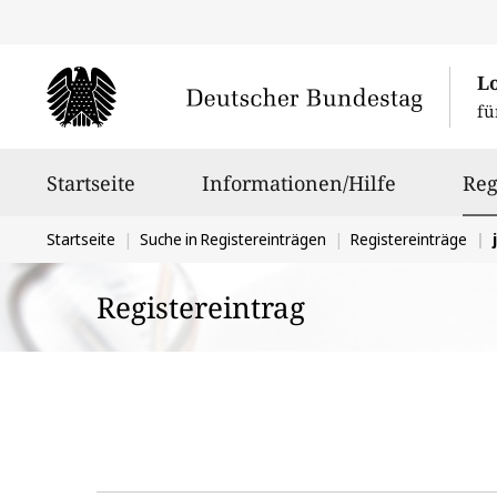
L
fü
Hauptnavigation
Startseite
Informationen/Hilfe
Reg
Sie
Startseite
Suche in Registereinträgen
Registereinträge
befinden
Registereintrag
sich
hier: