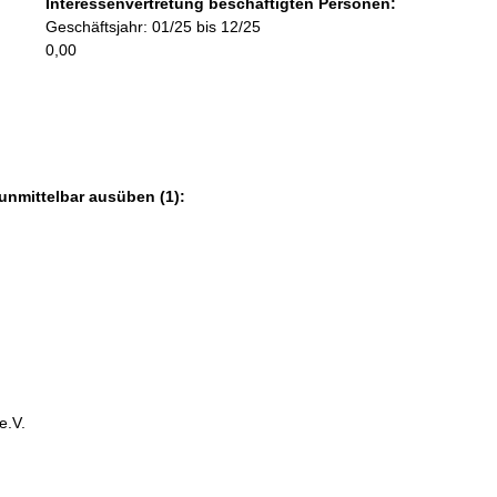
Interessenvertretung beschäftigten Personen:
m
Geschäftsjahr: 01/25 bis 12/25
a
0,00
t
i
o
n
e
n
unmittelbar ausüben (1):
:
e.V.