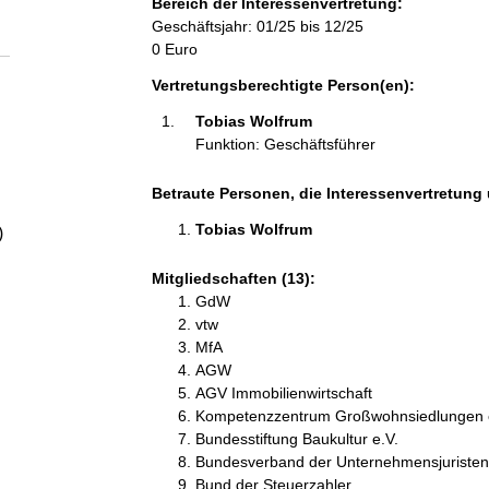
Bereich der Interessenvertretung:
a
Geschäftsjahr: 01/25 bis 12/25
0 Euro
l
Vertretungsberechtigte Person(en):
t
Tobias Wolfrum 
Funktion: Geschäftsführer
Betraute Personen, die Interessenvertretung 
Tobias Wolfrum 
)
Mitgliedschaften (13):
GdW
vtw
MfA
AGW
AGV Immobilienwirtschaft
Kompetenzzentrum Großwohnsiedlungen 
Bundesstiftung Baukultur e.V.
Bundesverband der Unternehmensjuristen
Bund der Steuerzahler