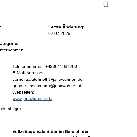
:
Letzte Änderung:
02.07.2026
ategorie:
Unternehmen
K
Telefonnummer: +493641884200
o
E-Mail-Adressen:
n
cornelia.autenrieth@jenawohnen.de
t
gunnar.poschmann@jenawohnen.de
a
Webseiten:
k
www.jenawohnen.de
t
eihenfolge):
i
n
f
o
Vollzeitäquivalent der im Bereich der
r