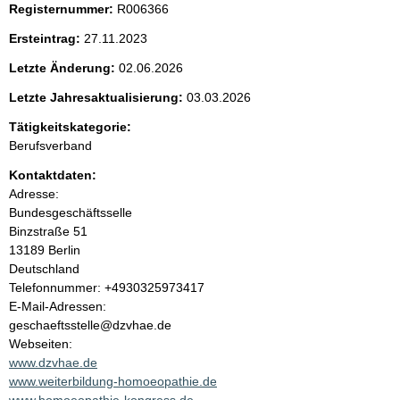
Registernummer:
R006366
e
Ersteintrag:
27.11.2023
n
Letzte Änderung:
02.06.2026
i
Letzte Jahresaktualisierung:
03.03.2026
Tätigkeitskategorie:
n
Berufsverband
h
Kontaktdaten:
Adresse:
a
Bundesgeschäftsselle
Binzstraße
51
l
13189
Berlin
Deutschland
t
K
Telefonnummer: +4930325973417
o
E-Mail-Adressen:
n
geschaeftsstelle@dzvhae.de
t
Webseiten:
a
www.dzvhae.de
k
www.weiterbildung-homoeopathie.de
t