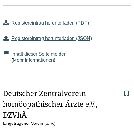
Registereintrag herunterladen (PDF)
Registereintrag herunterladen (JSON)
Inhalt dieser Seite melden
(
Mehr Informationen
)
S
Deutscher Zentralverein 
homöopathischer Ärzte e.V., 
e
DZVhÄ
i
Eingetragener Verein (e. V.)
t