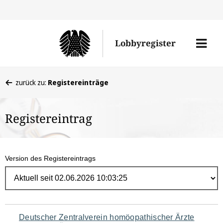
Direk
zum
Men
Lobbyregister
Inhal
öffne
Sie
zurück zu:
Registereinträge
befinden
sich
Registereintrag
hier:
Version des Registereintrags
Navigation
Deutscher Zentralverein homöopathischer Ärzte