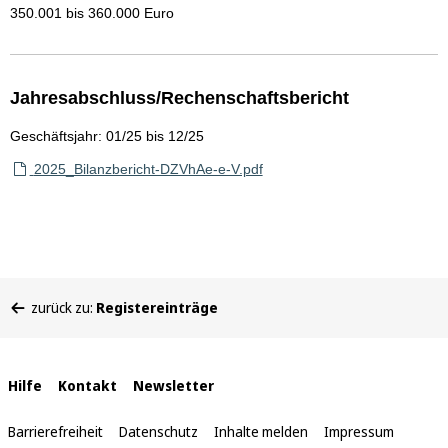
350.001 bis 360.000 Euro
Jahresabschluss/Rechenschaftsbericht
Geschäftsjahr: 01/25 bis 12/25
2025_Bilanzbericht-DZVhAe-e-V.pdf
Sie
zurück zu:
Registereinträge
befinden
sich
hier:
Interne
Hilfe
Kontakt
Newsletter
Links
Barrierefreiheit
Datenschutz
Inhalte melden
Impressum