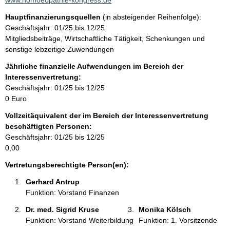
www.homoeopathie-kongress.de
i
Hauptfinanzierungsquellen
(in absteigender Reihenfolge):
n
Geschäftsjahr: 01/25 bis 12/25
f
Mitgliedsbeiträge, Wirtschaftliche Tätigkeit, Schenkungen und
o
sonstige lebzeitige Zuwendungen
r
m
Jährliche finanzielle Aufwendungen im Bereich der
a
Interessenvertretung:
t
Geschäftsjahr: 01/25 bis 12/25
i
0 Euro
o
Vollzeitäquivalent der im Bereich der Interessenvertretung
n
beschäftigten Personen:
e
Geschäftsjahr: 01/25 bis 12/25
n
0,00
:
Vertretungsberechtigte Person(en):
Gerhard Antrup 
Funktion: Vorstand Finanzen
Dr. med. Sigrid Kruse 
Monika Kölsch 
Funktion: Vorstand Weiterbildung
Funktion: 1. Vorsitzende