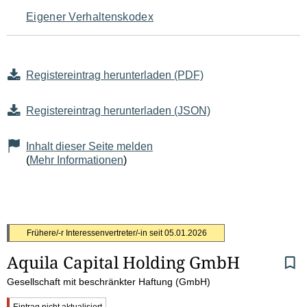
Eigener Verhaltenskodex
Registereintrag herunterladen (PDF)
Registereintrag herunterladen (JSON)
Inhalt dieser Seite melden
(
Mehr Informationen
)
S
Frühere/-r Interessenvertreter/-in seit
05.01.2026
Aquila Capital Holding GmbH
e
Gesellschaft mit beschränkter Haftung (GmbH)
i
W