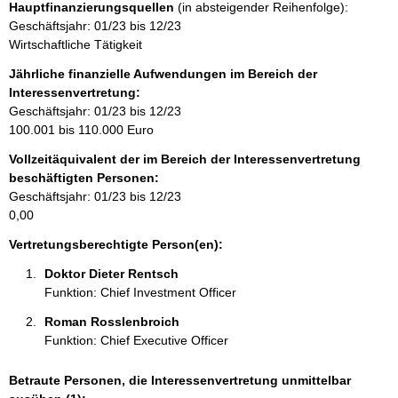
Hauptfinanzierungsquellen
(in absteigender Reihenfolge):
t
Geschäftsjahr: 01/23 bis 12/23
i
Wirtschaftliche Tätigkeit
n
f
Jährliche finanzielle Aufwendungen im Bereich der
o
Interessenvertretung:
r
Geschäftsjahr: 01/23 bis 12/23
m
100.001 bis 110.000 Euro
a
Vollzeitäquivalent der im Bereich der Interessenvertretung
t
beschäftigten Personen:
i
Geschäftsjahr: 01/23 bis 12/23
o
0,00
n
e
Vertretungsberechtigte Person(en):
n
Doktor Dieter Rentsch 
:
Funktion: Chief Investment Officer
Roman Rosslenbroich 
Funktion: Chief Executive Officer
Betraute Personen, die Interessenvertretung unmittelbar