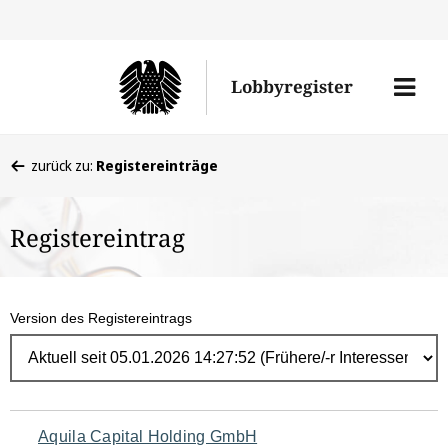
Direk
zum
Men
Lobbyregister
Inhal
öffne
Sie
zurück zu:
Registereinträge
befinden
sich
Registereintrag
hier:
Version des Registereintrags
Navigation
Aquila Capital Holding GmbH