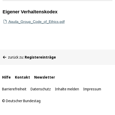
Eigener Verhaltenskodex
Aquila_Group_Code_of_Ethics.pdf
Sie
zurück zu:
Registereinträge
befinden
sich
hier:
Interne
Hilfe
Kontakt
Newsletter
Links
Barrierefreiheit
Datenschutz
Inhalte melden
Impressum
© Deutscher Bundestag