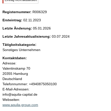
Eintrag nicht aktualisiert
t
i
c
Registernummer:
R006329
h
e
t
Ersteintrag:
02.11.2023
i
n
g
Letzte Änderung:
05.01.2026
e
i
r
Letzte Jahresaktualisierung:
03.07.2024
H
Tätigkeitskategorie:
i
n
n
Sonstiges Unternehmen
w
h
Kontaktdaten:
e
i
Adresse:
a
s
Valentinskamp
70
:
20355
Hamburg
l
Deutschland
K
Telefonnummer: +4940875050100
t
o
E-Mail-Adressen:
n
info@aquila-capital.de
t
Webseiten:
a
www.aquila-group.com
k