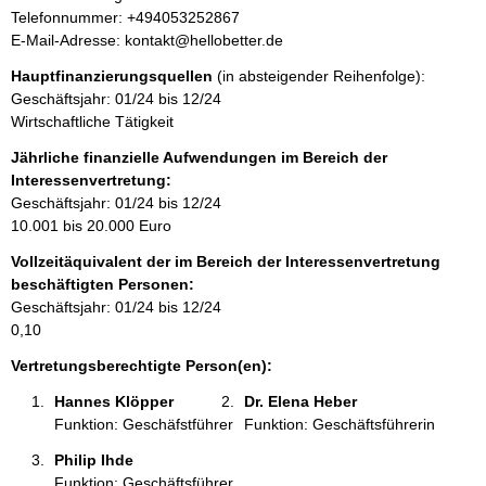
n
r
K
Telefonnummer: +494053252867
f
e
o
E-Mail-Adresse: kontakt@hellobetter.de
o
s
n
r
Hauptfinanzierungsquellen
(in absteigender Reihenfolge):
s
t
m
Geschäftsjahr: 01/24 bis 12/24
e
a
a
Wirtschaftliche Tätigkeit
k
t
t
Jährliche finanzielle Aufwendungen im Bereich der
i
i
Interessenvertretung:
o
n
Geschäftsjahr: 01/24 bis 12/24
n
f
10.001 bis 20.000 Euro
e
o
n
Vollzeitäquivalent der im Bereich der Interessenvertretung
r
:
beschäftigten Personen:
m
Geschäftsjahr: 01/24 bis 12/24
a
0,10
t
i
Vertretungsberechtigte Person(en):
o
Hannes Klöpper 
Dr. Elena Heber 
n
Funktion: Geschäfstführer
Funktion: Geschäftsführerin
e
n
Philip Ihde 
:
Funktion: Geschäftsführer