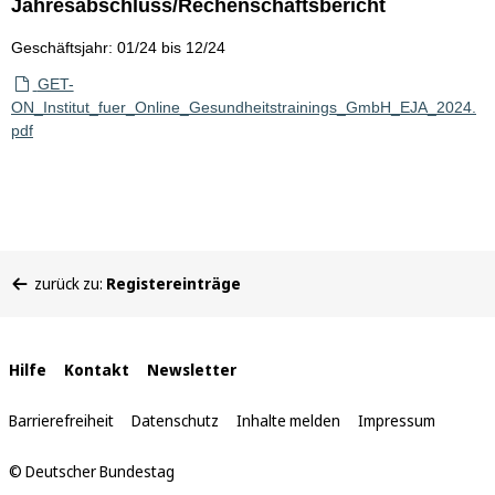
Jahresabschluss/Rechenschaftsbericht
Geschäftsjahr: 01/24 bis 12/24
GET-
ON_Institut_fuer_Online_Gesundheitstrainings_GmbH_EJA_2024.
pdf
Sie
zurück zu:
Registereinträge
befinden
sich
hier:
Interne
Hilfe
Kontakt
Newsletter
Links
Barrierefreiheit
Datenschutz
Inhalte melden
Impressum
© Deutscher Bundestag