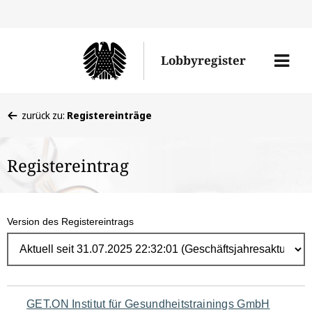
Direk
zum
Men
Lobbyregister
Inhal
öffne
Sie
zurück zu:
Registereinträge
befinden
sich
Registereintrag
hier:
Version des Registereintrags
Navigation
GET.ON Institut für Gesundheitstrainings GmbH