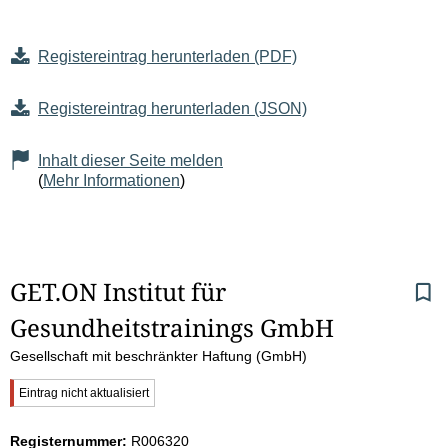
Registereintrag herunterladen (PDF)
Registereintrag herunterladen (JSON)
Inhalt dieser Seite melden
(
Mehr Informationen
)
S
GET.ON Institut für 
Gesundheitstrainings GmbH
e
Gesellschaft mit beschränkter Haftung (GmbH)
i
W
Eintrag nicht aktualisiert
t
i
c
Registernummer:
R006320
h