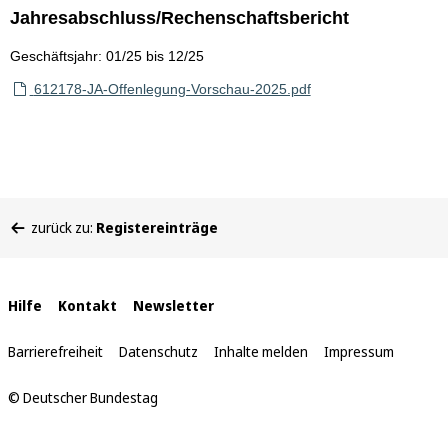
Jahresabschluss/Rechenschaftsbericht
Geschäftsjahr: 01/25 bis 12/25
612178-JA-Offenlegung-Vorschau-2025.pdf
Sie
zurück zu:
Registereinträge
befinden
sich
hier:
Interne
Hilfe
Kontakt
Newsletter
Links
Barrierefreiheit
Datenschutz
Inhalte melden
Impressum
© Deutscher Bundestag