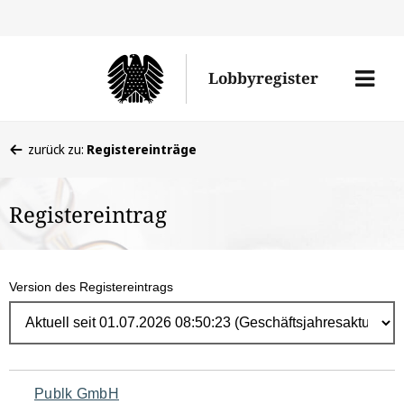
Direk
zum
Men
Lobbyregister
Inhal
öffne
Sie
zurück zu:
Registereinträge
befinden
sich
Registereintrag
hier:
Version des Registereintrags
Navigation
Publk GmbH