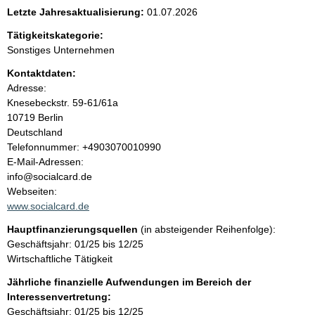
e
Letzte Jahresaktualisierung:
01.07.2026
n
Tätigkeitskategorie:
Sonstiges Unternehmen
i
Kontaktdaten:
Adresse:
n
Knesebeckstr.
59-61/61a
10719
Berlin
h
Deutschland
K
Telefonnummer: +4903070010990
a
o
E-Mail-Adressen:
n
info@socialcard.de
l
t
Webseiten:
a
www.socialcard.de
t
k
Hauptfinanzierungsquellen
(in absteigender Reihenfolge):
t
Geschäftsjahr: 01/25 bis 12/25
i
Wirtschaftliche Tätigkeit
n
f
Jährliche finanzielle Aufwendungen im Bereich der
o
Interessenvertretung:
r
Geschäftsjahr: 01/25 bis 12/25