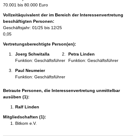
m
70.001 bis 80.000 Euro
a
Vollzeitäquivalent der im Bereich der Interessenvertretung
t
beschäftigten Personen:
i
Geschäftsjahr: 01/25 bis 12/25
o
0,05
n
e
Vertretungsberechtigte Person(en):
n
Joerg Schwitalla 
Petra Linden 
:
Funktion: Geschäftsführer
Funktion: Geschäftsführer
Paul Neumeier 
Funktion: Geschäftsführer
Betraute Personen, die Interessenvertretung unmittelbar
ausüben (1):
Ralf Linden 
Mitgliedschaften (1):
Bitkom e.V.