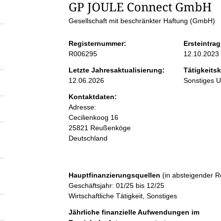
S
GP JOULE Connect GmbH
Gesellschaft mit beschränkter Haftung (GmbH)
e
Registernummer:
Ersteintrag
i
R006295
12.10.2023
Letzte Jahresaktualisierung:
Tätigkeitsk
t
12.06.2026
Sonstiges 
Kontaktdaten:
e
Adresse:
Cecilienkoog
16
n
25821
Reußenköge
Deutschland
i
n
Hauptfinanzierungsquellen
(in absteigender R
Geschäftsjahr: 01/25 bis 12/25
Wirtschaftliche Tätigkeit, Sonstiges
h
Jährliche finanzielle Aufwendungen im