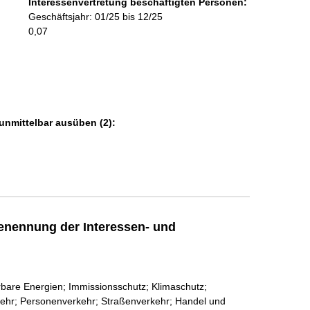
Interessenvertretung beschäftigten Personen:
m
Geschäftsjahr: 01/25 bis 12/25
a
0,07
t
i
o
n
e
n
unmittelbar ausüben (2):
:
enennung der Interessen- und
rbare Energien; Immissionsschutz; Klimaschutz;
kehr; Personenverkehr; Straßenverkehr; Handel und