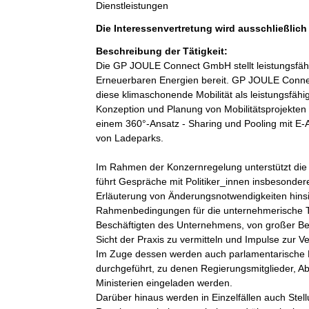
Dienstleistungen
Die Interessenvertretung wird ausschließlic
Beschreibung der Tätigkeit:
Die GP JOULE Connect GmbH stellt leistungsfähige
Erneuerbaren Energien bereit. GP JOULE Connec
diese klimaschonende Mobilität als leistungsfähig
Konzeption und Planung von Mobilitätsprojekten -
einem 360°-Ansatz - Sharing und Pooling mit E-A
von Ladeparks.

Im Rahmen der Konzernregelung unterstützt di
führt Gespräche mit Politiker_innen insbesonder
Erläuterung von Änderungsnotwendigkeiten hinsic
Rahmenbedingungen für die unternehmerische Täti
Beschäftigten des Unternehmens, von großer Bede
Sicht der Praxis zu vermitteln und Impulse zur 
Im Zuge dessen werden auch parlamentarische 
durchgeführt, zu denen Regierungsmitglieder, Ab
Ministerien eingeladen werden.

Darüber hinaus werden in Einzelfällen auch Ste