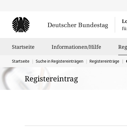
L
fü
Hauptnavigation
Startseite
Informationen/Hilfe
Reg
Sie
Startseite
Suche in Registereinträgen
Registereinträge
befinden
Registereintrag
sich
hier: