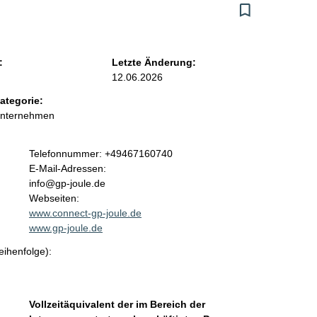
:
Letzte Änderung:
12.06.2026
ategorie:
Unternehmen
K
Telefonnummer: +49467160740
o
E-Mail-Adressen:
n
info@gp-joule.de
t
Webseiten:
a
www.connect-gp-joule.de
k
www.gp-joule.de
t
eihenfolge):
i
n
f
o
Vollzeitäquivalent der im Bereich der
r