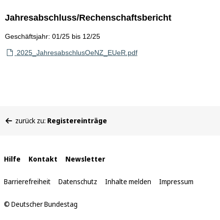
Jahresabschluss/Rechenschaftsbericht
Geschäftsjahr: 01/25 bis 12/25
2025_JahresabschlusOeNZ_EUeR.pdf
Sie
zurück zu:
Registereinträge
befinden
sich
hier:
Interne
Hilfe
Kontakt
Newsletter
Links
Barrierefreiheit
Datenschutz
Inhalte melden
Impressum
© Deutscher Bundestag