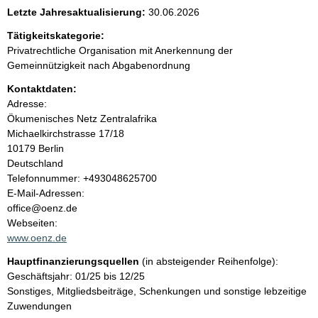
e
Letzte Jahresaktualisierung:
30.06.2026
n
Tätigkeitskategorie:
Privatrechtliche Organisation mit Anerkennung der
i
Gemeinnützigkeit nach Abgabenordnung
Kontaktdaten:
n
Adresse:
Ökumenisches Netz Zentralafrika
h
Michaelkirchstrasse
17/18
10179
Berlin
a
Deutschland
K
Telefonnummer: +493048625700
l
o
E-Mail-Adressen:
n
office@oenz.de
t
t
Webseiten:
a
www.oenz.de
k
Hauptfinanzierungsquellen
(in absteigender Reihenfolge):
t
Geschäftsjahr: 01/25 bis 12/25
i
Sonstiges, Mitgliedsbeiträge, Schenkungen und sonstige lebzeitige
n
Zuwendungen
f