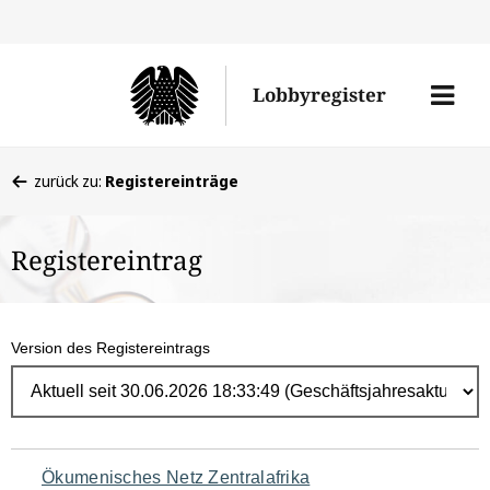
Direk
zum
Men
Lobbyregister
Inhal
öffne
Sie
zurück zu:
Registereinträge
befinden
sich
Registereintrag
hier:
Version des Registereintrags
Navigation
Ökumenisches Netz Zentralafrika