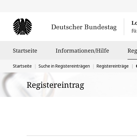
L
fü
Hauptnavigation
Startseite
Informationen/Hilfe
Reg
Sie
Startseite
Suche in Registereinträgen
Registereinträge
befinden
Registereintrag
sich
hier: