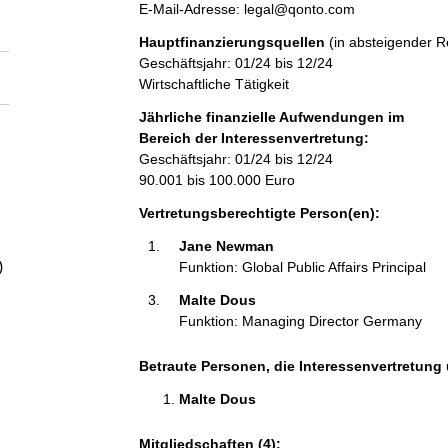
a
e
o
E-Mail-Adresse: legal@qonto.com
s
n
Hauptfinanzierungsquellen
(in absteigender R
s
t
l
Geschäftsjahr: 01/24 bis 12/24
e
a
Wirtschaftliche Tätigkeit
k
t
t
Jährliche finanzielle Aufwendungen im
i
Bereich der Interessenvertretung:
n
Geschäftsjahr: 01/24 bis 12/24
f
90.001 bis 100.000 Euro
o
Vertretungsberechtigte Person(en):
r
m
Jane Newman 
a
)
Funktion: Global Public Affairs Principal
t
Malte Dous 
i
Funktion: Managing Director Germany
o
n
e
Betraute Personen, die Interessenvertretung 
n
Malte Dous 
:
Mitgliedschaften (4):