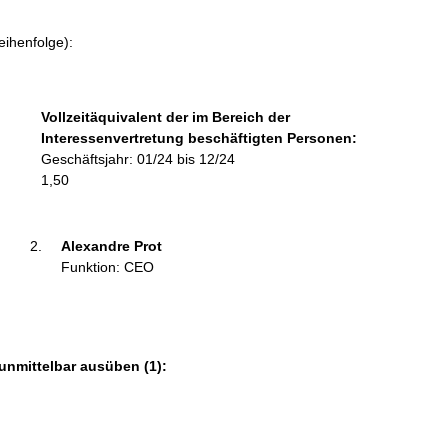
o
r
eihenfolge):
m
a
t
Vollzeitäquivalent der im Bereich der
i
Interessenvertretung beschäftigten Personen:
o
Geschäftsjahr: 01/24 bis 12/24
n
1,50
e
n
:
Alexandre Prot 
Funktion: CEO
unmittelbar ausüben (1):