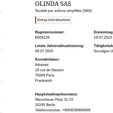
S
OLINDA SAS
Société par actions simplifiée (SAS)
e
W
Eintrag nicht aktualisiert
i
i
c
Registernummer:
Ersteintrag
h
R006134
19.07.2023
t
t
i
Letzte Jahresaktualisierung:
Tätigkeitsk
g
09.07.2025
Sonstiges 
e
e
r
Kontaktdaten:
H
n
Adresse:
i
18 rue de Navarin
n
w
75009 Paris
i
e
Frankreich
i
s
n
:
Hauptstadtrepräsentanz:
A
Warschauer Platz
11-13
h
d
10245
Berlin
r
K
Telefonnummer: +4993030808409