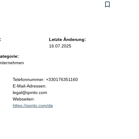
:
Letzte Änderung:
16.07.2025
ategorie:
Unternehmen
K
Telefonnummer: +330176351160
o
E-Mail-Adressen:
n
legal@qonto.com
t
Webseiten:
a
https://qonto.com/de
k
t
i
n
f