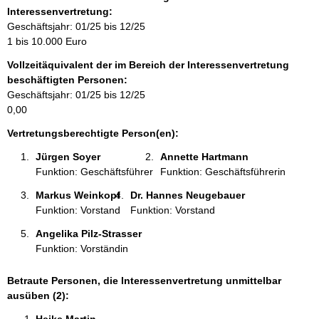
r
Interessenvertretung:
m
Geschäftsjahr: 01/25 bis 12/25
a
1 bis 10.000 Euro
t
Vollzeitäquivalent der im Bereich der Interessenvertretung
i
beschäftigten Personen:
o
Geschäftsjahr: 01/25 bis 12/25
n
0,00
e
n
Vertretungsberechtigte Person(en):
:
Jürgen Soyer 
Annette Hartmann 
Funktion: Geschäftsführer
Funktion: Geschäftsführerin
Markus Weinkopf 
Dr. Hannes Neugebauer 
Funktion: Vorstand
Funktion: Vorstand
Angelika Pilz-Strasser 
Funktion: Vorständin
Betraute Personen, die Interessenvertretung unmittelbar
ausüben (2):