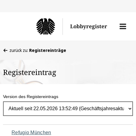
Direk
zum
Men
Lobbyregister
Inhal
öffne
Sie
zurück zu:
Registereinträge
befinden
sich
Registereintrag
hier:
Version des Registereintrags
Navigation
Refugio München