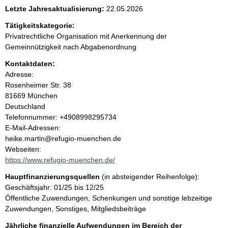
e
Letzte Jahresaktualisierung:
22.05.2026
n
Tätigkeitskategorie:
Privatrechtliche Organisation mit Anerkennung der
i
Gemeinnützigkeit nach Abgabenordnung
Kontaktdaten:
n
Adresse:
Rosenheimer Str.
38
h
81669
München
Deutschland
a
K
Telefonnummer: +4908998295734
o
E-Mail-Adressen:
l
n
heike.martin@refugio-muenchen.de
t
Webseiten:
t
a
https://www.refugio-muenchen.de/
k
Hauptfinanzierungsquellen
(in absteigender Reihenfolge):
t
Geschäftsjahr: 01/25 bis 12/25
i
Öffentliche Zuwendungen, Schenkungen und sonstige lebzeitige
n
Zuwendungen, Sonstiges, Mitgliedsbeiträge
f
o
Jährliche finanzielle Aufwendungen im Bereich der