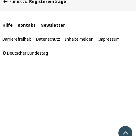
zurück zu:
Registereinträge
befinden
sich
hier:
Interne
Hilfe
Kontakt
Newsletter
Links
Barrierefreiheit
Datenschutz
Inhalte melden
Impressum
© Deutscher Bundestag
Nach