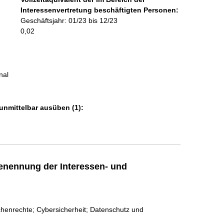
o
Interessenvertretung beschäftigten Personen:
r
Geschäftsjahr: 01/23 bis 12/23
m
0,02
a
t
i
o
nal
n
e
n
unmittelbar ausüben (1):
:
enennung der Interessen- und
chenrechte; Cybersicherheit; Datenschutz und