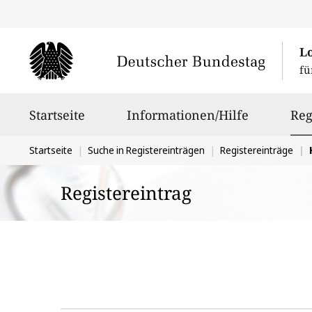
L
fü
Hauptnavigation
Startseite
Informationen/Hilfe
Reg
Sie
Startseite
Suche in Registereinträgen
Registereinträge
befinden
Registereintrag
sich
hier: