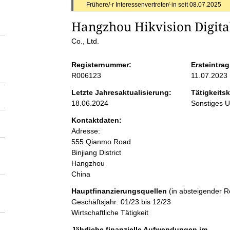
S
Frühere/-r Interessenvertreter/-in seit
08.07.2025
Hangzhou Hikvision Digital
e
Co., Ltd.
i
Registernummer:
Ersteintrag
R006123
11.07.2023
t
Letzte Jahresaktualisierung:
Tätigkeitsk
18.06.2024
Sonstiges 
e
Kontaktdaten:
n
Adresse:
555 Qianmo Road
Binjiang District
i
Hangzhou
China
n
Hauptfinanzierungsquellen
(in absteigender R
Geschäftsjahr: 01/23 bis 12/23
h
Wirtschaftliche Tätigkeit
Jährliche finanzielle Aufwendungen im