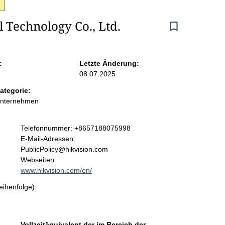
 Technology Co., Ltd.
:
Letzte Änderung:
08.07.2025
ategorie:
Unternehmen
K
Telefonnummer: +8657188075998
o
E-Mail-Adressen:
n
PublicPolicy@hikvision.com
t
Webseiten:
a
www.hikvision.com/en/
k
eihenfolge):
t
i
n
f
Vollzeitäquivalent der im Bereich der