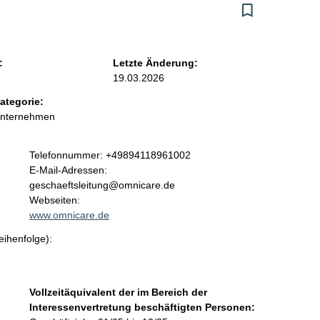
:
Letzte Änderung:
19.03.2026
ategorie:
Unternehmen
K
Telefonnummer: +49894118961002
o
E-Mail-Adressen:
n
geschaeftsleitung@omnicare.de
t
Webseiten:
a
www.omnicare.de
k
eihenfolge):
t
i
n
f
Vollzeitäquivalent der im Bereich der
o
Interessenvertretung beschäftigten Personen:
r