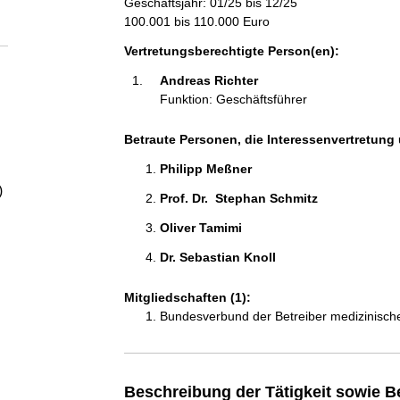
Geschäftsjahr: 01/25 bis 12/25
a
100.001 bis 110.000 Euro
l
Vertretungsberechtigte Person(en):
Andreas Richter 
t
Funktion: Geschäftsführer
Betraute Personen, die Interessenvertretung 
Philipp Meßner 
)
Prof. Dr.  Stephan Schmitz 
Oliver Tamimi 
Dr. Sebastian Knoll 
Mitgliedschaften (1):
Bundesverbund der Betreiber medizinische
Beschreibung der Tätigkeit sowie B