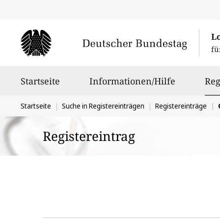
L
fü
Hauptnavigation
Startseite
Informationen/Hilfe
Reg
Sie
Startseite
Suche in Registereinträgen
Registereinträge
befinden
Registereintrag
sich
hier: