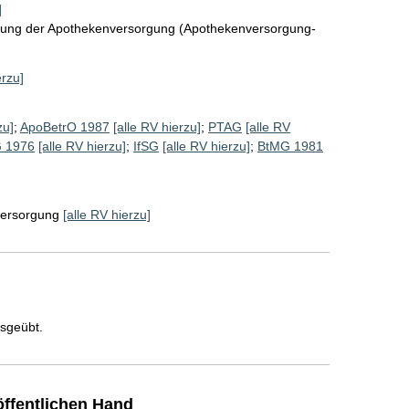
]
klung der Apothekenversorgung (Apothekenversorgung-
erzu]
zu]
;
ApoBetrO 1987
[alle RV hierzu]
;
PTAG
[alle RV
 1976
[alle RV hierzu]
;
IfSG
[alle RV hierzu]
;
BtMG 1981
ersorgung
[alle RV hierzu]
usgeübt.
ffentlichen Hand