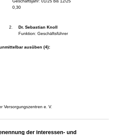
Geschäftsjahr: 01/25 bis 12/25
m
0,30
a
t
i
Dr. Sebastian Knoll 
o
Funktion: Geschäftsführer
n
e
unmittelbar ausüben (4):
n
:
r Versorgungszentren e. V.
enennung der Interessen- und