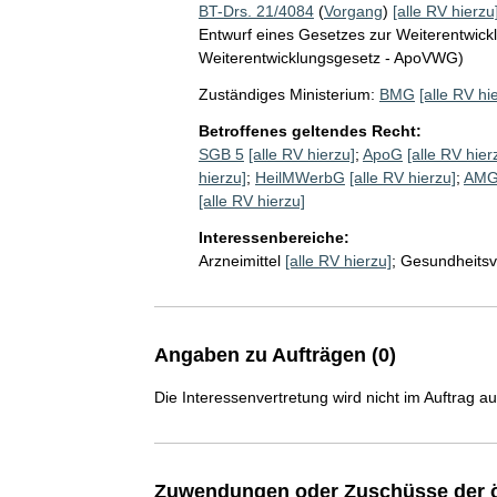
BT-Drs. 21/4084
(
Vorgang
)
[alle RV hierzu
Entwurf eines Gesetzes zur Weiterentwic
Weiterentwicklungsgesetz - ApoVWG)
Zuständiges Ministerium:
BMG
[alle RV hi
Betroffenes geltendes Recht:
SGB 5
[alle RV hierzu]
;
ApoG
[alle RV hier
hierzu]
;
HeilMWerbG
[alle RV hierzu]
;
AMG
[alle RV hierzu]
Interessenbereiche:
Arzneimittel
[alle RV hierzu]
;
Gesundheitsv
Angaben zu Aufträgen (0)
Die Interessenvertretung wird nicht im Auftrag a
Zuwendungen oder Zuschüsse der ö