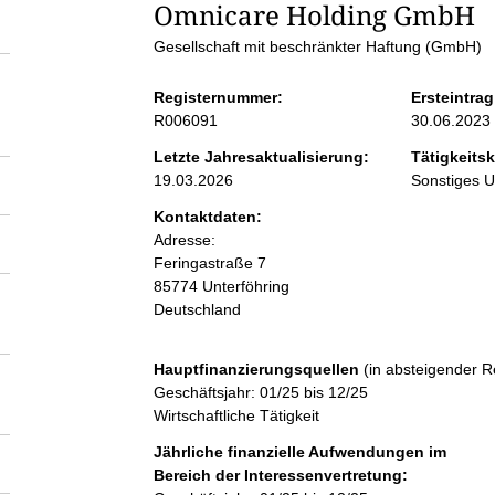
S
Omnicare Holding GmbH
Gesellschaft mit beschränkter Haftung (GmbH)
e
Registernummer:
Ersteintrag
i
R006091
30.06.2023
Letzte Jahresaktualisierung:
Tätigkeitsk
t
19.03.2026
Sonstiges 
Kontaktdaten:
e
Adresse:
Feringastraße
7
n
85774
Unterföhring
Deutschland
i
Hauptfinanzierungsquellen
(in absteigender R
n
Geschäftsjahr: 01/25 bis 12/25
Wirtschaftliche Tätigkeit
h
Jährliche finanzielle Aufwendungen im
Bereich der Interessenvertretung: