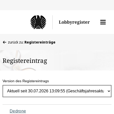
Direk
zum
Men
Lobbyregister
Inhal
öffne
Sie
zurück zu:
Registereinträge
befinden
sich
Registereintrag
hier:
Version des Registereintrags
Navigation
Dedrone