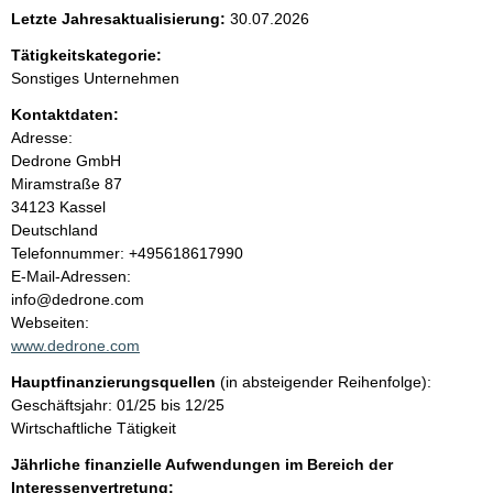
e
Letzte Jahresaktualisierung:
30.07.2026
n
Tätigkeitskategorie:
Sonstiges Unternehmen
i
Kontaktdaten:
Adresse:
n
Dedrone GmbH
Miramstraße
87
h
34123
Kassel
Deutschland
a
K
Telefonnummer: +495618617990
o
E-Mail-Adressen:
l
n
info@dedrone.com
t
Webseiten:
t
a
www.dedrone.com
k
Hauptfinanzierungsquellen
(in absteigender Reihenfolge):
t
Geschäftsjahr: 01/25 bis 12/25
i
Wirtschaftliche Tätigkeit
n
f
Jährliche finanzielle Aufwendungen im Bereich der
o
Interessenvertretung: