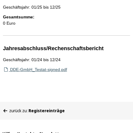
Geschäftsjahr: 01/25 bis 12/25
Gesamtsumme:
0 Euro
Jahresabschluss/Rechenschaftsbericht
Geschäftsjahr: 01/24 bis 12/24
DDE-GmbH_Testat-signed.pdf
Sie
zurück zu:
Registereinträge
befinden
sich
hier: