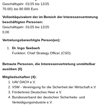
r
Geschäftsjahr: 01/25 bis 12/25
m
70.001 bis 80.000 Euro
a
Vollzeitäquivalent der im Bereich der Interessenvertretung
t
beschäftigten Personen:
i
Geschäftsjahr: 01/25 bis 12/25
o
0,00
n
e
Vertretungsberechtigte Person(en):
n
Dr. Ingo Seebach 
:
Funktion: Chief Strategy Officer (CSO)
Betraute Personen, die Interessenvertretung unmittelbar
ausüben (0)
Mitgliedschaften (4):
UAV DACH e.V.
VSW - Vereinigung für die Sicherheit der Wirtschaft e.V.
Förderkreis Deutsches Heer e.V.
Bundesverband der deutschen Sicherheits- und
Verteidigungsindustrie e.V.