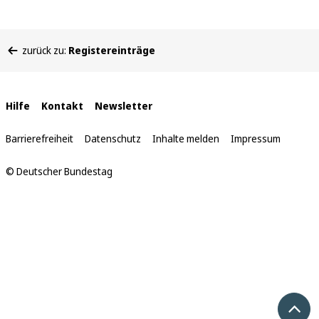
Sie
zurück zu:
Registereinträge
befinden
sich
hier:
Interne
Hilfe
Kontakt
Newsletter
Links
Barrierefreiheit
Datenschutz
Inhalte melden
Impressum
© Deutscher Bundestag
Nach