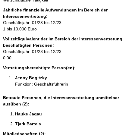
Wirtschaftliche Tätigkeit
f
o
Jährliche finanzielle Aufwendungen im Bereich der
r
Interessenvertretung:
m
Geschäftsjahr: 01/23 bis 12/23
a
1 bis 10.000 Euro
t
Vollzeitäquivalent der im Bereich der Interessenvertretung
i
beschäftigten Personen:
o
Geschäftsjahr: 01/23 bis 12/23
n
0,00
e
n
Vertretungsberechtigte Person(en):
:
Jenny Bogitzky 
Funktion: Geschäftsführerin
Betraute Personen, die Interessenvertretung unmittelbar
ausüben (2):
Hauke Jagau 
Tjark Bartels 
Mitgliedschaften (2):