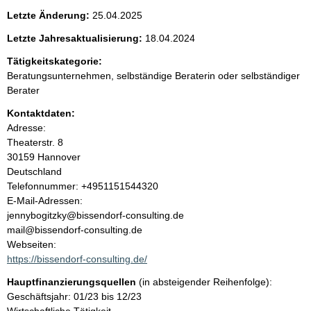
e
Letzte Änderung:
25.04.2025
n
Letzte Jahresaktualisierung:
18.04.2024
i
Tätigkeitskategorie:
Beratungsunternehmen, selbständige Beraterin oder selbständiger
n
Berater
Kontaktdaten:
h
Adresse:
Theaterstr.
8
a
30159
Hannover
Deutschland
l
K
Telefonnummer: +4951151544320
o
E-Mail-Adressen:
t
n
jennybogitzky@bissendorf-consulting.de
t
mail@bissendorf-consulting.de
a
Webseiten:
k
https://bissendorf-consulting.de/
t
Hauptfinanzierungsquellen
(in absteigender Reihenfolge):
i
Geschäftsjahr: 01/23 bis 12/23
n