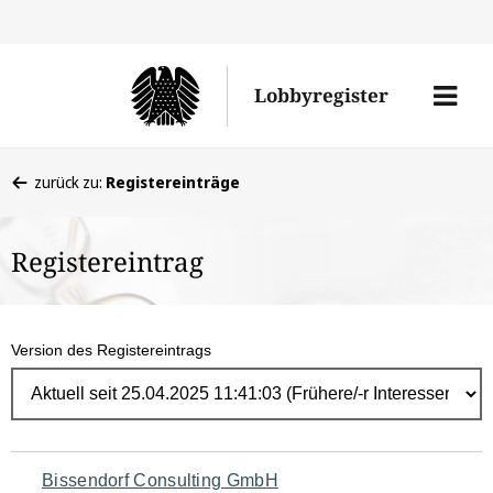
Direk
zum
Men
Lobbyregister
Inhal
öffne
Sie
zurück zu:
Registereinträge
befinden
sich
Registereintrag
hier:
Version des Registereintrags
Navigation
Bissendorf Consulting GmbH