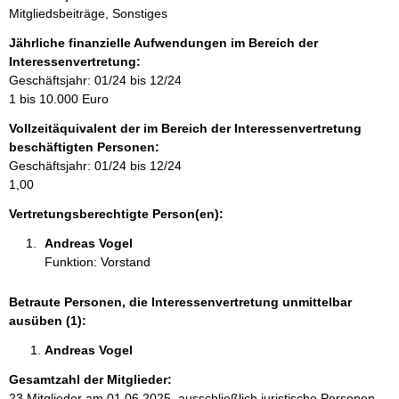
i
Mitgliedsbeiträge, Sonstiges
n
f
Jährliche finanzielle Aufwendungen im Bereich der
o
Interessenvertretung:
r
Geschäftsjahr: 01/24 bis 12/24
m
1 bis 10.000 Euro
a
Vollzeitäquivalent der im Bereich der Interessenvertretung
t
beschäftigten Personen:
i
Geschäftsjahr: 01/24 bis 12/24
o
1,00
n
e
Vertretungsberechtigte Person(en):
n
Andreas Vogel 
:
Funktion: Vorstand
Betraute Personen, die Interessenvertretung unmittelbar
ausüben (1):
Andreas Vogel 
Gesamtzahl der Mitglieder:
23 Mitglieder am 01.06.2025, ausschließlich juristische Personen,