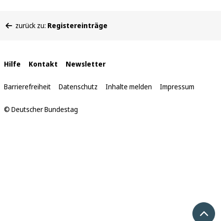
Sie
zurück zu:
Registereinträge
befinden
sich
hier:
Interne
Hilfe
Kontakt
Newsletter
Links
Barrierefreiheit
Datenschutz
Inhalte melden
Impressum
© Deutscher Bundestag
Nach