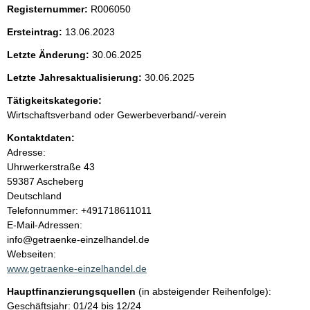
c
Registernummer:
R006050
h
e
t
Ersteintrag:
13.06.2023
i
n
g
Letzte Änderung:
30.06.2025
e
i
r
Letzte Jahresaktualisierung:
30.06.2025
H
Tätigkeitskategorie:
i
n
n
Wirtschaftsverband oder Gewerbeverband/-verein
w
h
Kontaktdaten:
e
i
Adresse:
a
s
Uhrwerkerstraße
43
:
59387
Ascheberg
l
Deutschland
K
Telefonnummer: +491718611011
t
o
E-Mail-Adressen:
n
info@getraenke-einzelhandel.de
t
Webseiten:
a
www.getraenke-einzelhandel.de
k
Hauptfinanzierungsquellen
(in absteigender Reihenfolge):
t
Geschäftsjahr: 01/24 bis 12/24