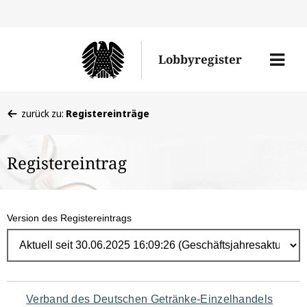
Direk
zum
Men
Lobbyregister
Inhal
öffne
Sie
zurück zu:
Registereinträge
befinden
sich
Registereintrag
hier:
Version des Registereintrags
Navigation
Verband des Deutschen Getränke-Einzelhandels