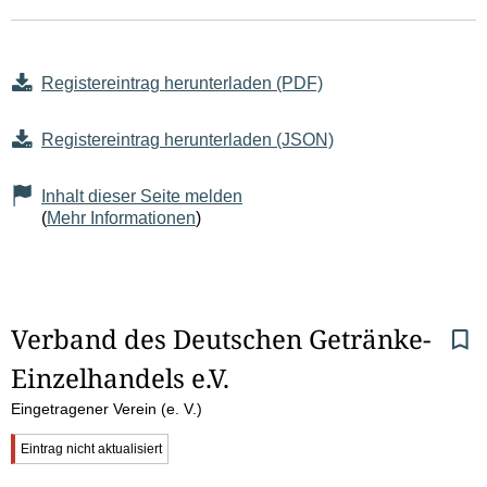
Registereintrag herunterladen (PDF)
Registereintrag herunterladen (JSON)
Inhalt dieser Seite melden
(
Mehr Informationen
)
S
Verband des Deutschen Getränke-
Einzelhandels e.V.
e
Eingetragener Verein (e. V.)
i
W
Eintrag nicht aktualisiert
t
i