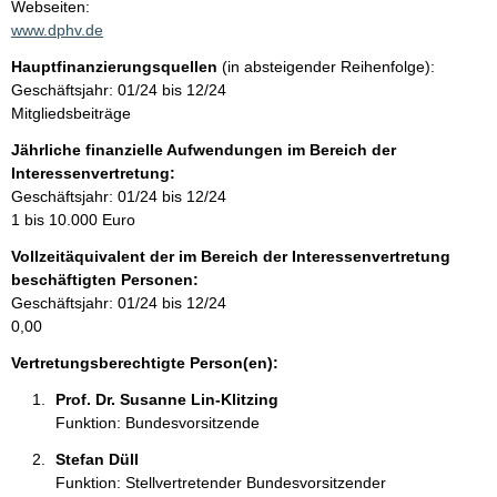
t
Webseiten:
a
www.dphv.de
t
k
Hauptfinanzierungsquellen
(in absteigender Reihenfolge):
t
Geschäftsjahr: 01/24 bis 12/24
i
Mitgliedsbeiträge
n
f
Jährliche finanzielle Aufwendungen im Bereich der
o
Interessenvertretung:
r
Geschäftsjahr: 01/24 bis 12/24
m
1 bis 10.000 Euro
a
Vollzeitäquivalent der im Bereich der Interessenvertretung
t
beschäftigten Personen:
i
Geschäftsjahr: 01/24 bis 12/24
o
0,00
n
e
Vertretungsberechtigte Person(en):
n
Prof. Dr. Susanne Lin-Klitzing 
:
Funktion: Bundesvorsitzende
Stefan Düll 
Funktion: Stellvertretender Bundesvorsitzender