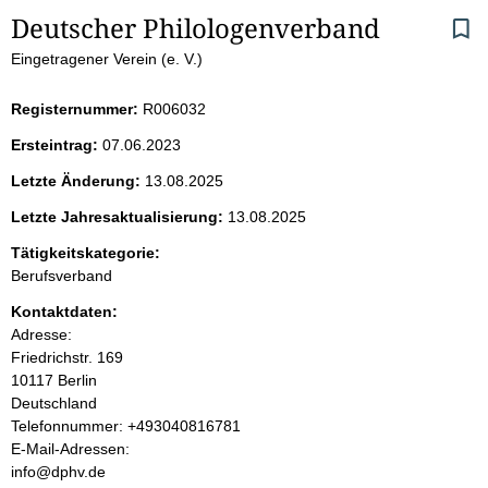
S
Deutscher Philologenverband
Eingetragener Verein (e. V.)
e
i
Registernummer:
R006032
Ersteintrag:
07.06.2023
t
Letzte Änderung:
13.08.2025
e
Letzte Jahresaktualisierung:
13.08.2025
n
Tätigkeitskategorie:
Berufsverband
i
Kontaktdaten:
Adresse:
n
Friedrichstr.
169
10117
Berlin
h
Deutschland
K
Telefonnummer: +493040816781
a
o
E-Mail-Adressen:
n
info@dphv.de
l