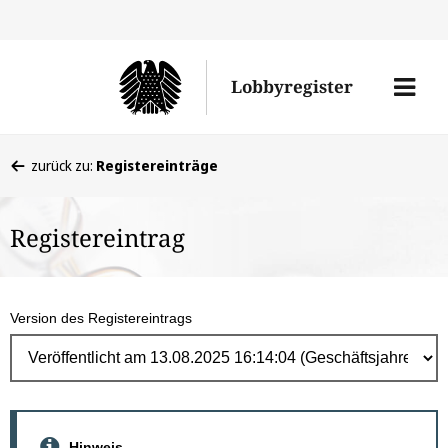
Direk
zum
Men
Lobbyregister
Inhal
öffne
Sie
zurück zu:
Registereinträge
befinden
sich
Registereintrag
hier:
Version des Registereintrags
Hinweis