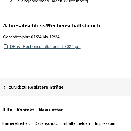
Philologenverband Baden-Württemberg
Jahresabschluss/Rechenschaftsbericht
Geschäftsjahr: 01/24 bis 12/24
DPhV_Rechenschaftsbericht-2024.pdf
Sie
zurück zu:
Registereinträge
befinden
sich
hier:
Interne
Hilfe
Kontakt
Newsletter
Links
Barrierefreiheit
Datenschutz
Inhalte melden
Impressum