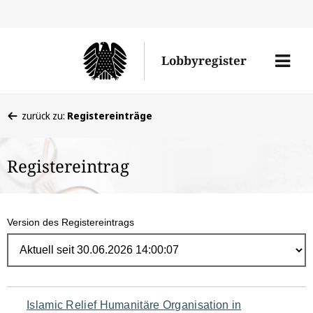
Direk
zum
Men
Lobbyregister
Inhal
öffne
Sie
zurück zu:
Registereinträge
befinden
sich
Registereintrag
hier:
Version des Registereintrags
Navigation
Islamic Relief Humanitäre Organisation in