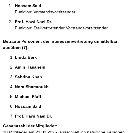
n
Hossam Said 
e
Funktion: Vorstandsvorsitzender
n
:
Prof. Hawi Nael Dr. 
Funktion: Stellvertretender Vorstandsvorsitzender
Betraute Personen, die Interessenvertretung unmittelbar
ausüben (7):
Linda Berk 
Amin Hasanein 
Sabrina Khan 
Nora Shamroukh 
Michael Pfaff 
Hossam Said 
Prof. Hawi Nael Dr. 
Gesamtzahl der Mitglieder:
10 Mitglieder am 21.02.2026, ausschließlich natürliche Personen