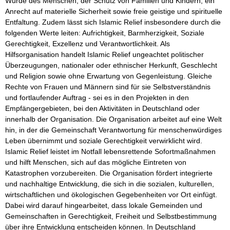
Würde des Menschen, der Schutz von Familien und Kindern, ein 
Anrecht auf materielle Sicherheit sowie freie geistige und spirituelle 
Entfaltung. Zudem lässt sich Islamic Relief insbesondere durch die 
folgenden Werte leiten: Aufrichtigkeit, Barmherzigkeit, Soziale 
Gerechtigkeit, Exzellenz und Verantwortlichkeit. Als 
Hilfsorganisation handelt Islamic Relief ungeachtet politischer 
Überzeugungen, nationaler oder ethnischer Herkunft, Geschlecht 
und Religion sowie ohne Erwartung von Gegenleistung. Gleiche 
Rechte von Frauen und Männern sind für sie Selbstverständnis 
und fortlaufender Auftrag - sei es in den Projekten in den 
Empfängergebieten, bei den Aktivitäten in Deutschland oder 
innerhalb der Organisation. Die Organisation arbeitet auf eine Welt 
hin, in der die Gemeinschaft Verantwortung für menschenwürdiges 
Leben übernimmt und soziale Gerechtigkeit verwirklicht wird. 
Islamic Relief leistet im Notfall lebensrettende Sofortmaßnahmen 
und hilft Menschen, sich auf das mögliche Eintreten von 
Katastrophen vorzubereiten. Die Organisation fördert integrierte 
und nachhaltige Entwicklung, die sich in die sozialen, kulturellen, 
wirtschaftlichen und ökologischen Gegebenheiten vor Ort einfügt. 
Dabei wird darauf hingearbeitet, dass lokale Gemeinden und 
Gemeinschaften in Gerechtigkeit, Freiheit und Selbstbestimmung 
über ihre Entwicklung entscheiden können. In Deutschland 