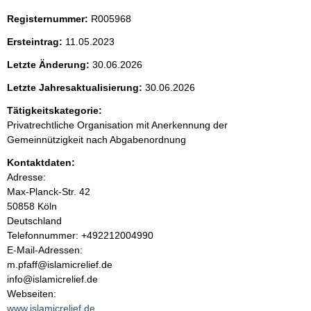
i
Registernummer:
R005968
t
Ersteintrag:
11.05.2023
e
Letzte Änderung:
30.06.2026
n
Letzte Jahresaktualisierung:
30.06.2026
i
Tätigkeitskategorie:
Privatrechtliche Organisation mit Anerkennung der
n
Gemeinnützigkeit nach Abgabenordnung
Kontaktdaten:
h
Adresse:
Max-Planck-Str.
42
a
50858
Köln
Deutschland
l
K
Telefonnummer: +492212004990
o
E-Mail-Adressen:
t
n
m.pfaff@islamicrelief.de
t
info@islamicrelief.de
a
Webseiten:
k
www.islamicrelief.de