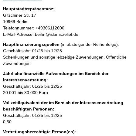
t
Hauptstadtrepräsentanz:
i
A
Gitschiner Str.
17
n
d
10969
Berlin
f
r
K
Telefonnummer: +49306112600
o
e
o
E-Mail-Adresse: berlin@islamicrelief.de
r
s
n
m
Hauptfinanzierungsquellen
(in absteigender Reihenfolge):
s
t
a
Geschäftsjahr: 01/25 bis 12/25
e
a
t
Schenkungen und sonstige lebzeitige Zuwendungen, Öffentliche
k
i
Zuwendungen
t
o
i
Jährliche finanzielle Aufwendungen im Bereich der
n
n
Interessenvertretung:
e
f
Geschäftsjahr: 01/25 bis 12/25
n
o
20.001 bis 30.000 Euro
:
r
Vollzeitäquivalent der im Bereich der Interessenvertretung
m
beschäftigten Personen:
a
Geschäftsjahr: 01/25 bis 12/25
t
0,50
i
o
Vertretungsberechtigte Person(en):