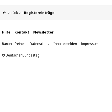
Sie
zurück zu:
Registereinträge
befinden
sich
hier:
Interne
Hilfe
Kontakt
Newsletter
Links
Barrierefreiheit
Datenschutz
Inhalte melden
Impressum
© Deutscher Bundestag