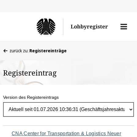
Direk
zum
Men
Lobbyregister
Inhal
öffne
Sie
zurück zu:
Registereinträge
befinden
sich
Registereintrag
hier:
Version des Registereintrags
Navigation
CNA Center for Transportation & Logistics Neuer