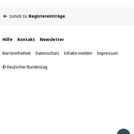
Sie
zurück zu:
Registereinträge
befinden
sich
hier:
Interne
Hilfe
Kontakt
Newsletter
Links
Barrierefreiheit
Datenschutz
Inhalte melden
Impressum
© Deutscher Bundestag