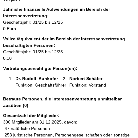
f
o
Jährliche finanzielle Aufwendungen im Bereich der
r
Interessenvertretung:
m
Geschäftsjahr: 01/25 bis 12/25
a
0 Euro
t
Vollzeitäquivalent der im Bereich der Interessenvertretung
i
beschäftigten Personen:
o
Geschäftsjahr: 01/25 bis 12/25
n
0,10
e
n
Vertretungsberechtigte Person(en):
:
Dr. Rudolf  Aunkofer 
Norbert Schäfer 
Funktion: Geschäftsführer
Funktion: Vorstand
Betraute Personen, die Interessenvertretung unmittelbar
ausüben (0)
Gesamtzahl der Mitglieder:
300 Mitglieder am 31.12.2025, davon:
47 natürliche Personen
253 juristische Personen, Personengesellschaften oder sonstige