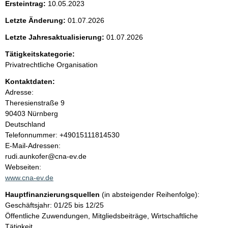
Ersteintrag:
10.05.2023
e
Letzte Änderung:
01.07.2026
n
Letzte Jahresaktualisierung:
01.07.2026
i
Tätigkeitskategorie:
Privatrechtliche Organisation
n
Kontaktdaten:
Adresse:
h
Theresienstraße
9
90403
Nürnberg
a
Deutschland
K
Telefonnummer: +49015111814530
l
o
E-Mail-Adressen:
n
rudi.aunkofer@cna-ev.de
t
t
Webseiten:
a
www.cna-ev.de
k
Hauptfinanzierungsquellen
(in absteigender Reihenfolge):
t
Geschäftsjahr: 01/25 bis 12/25
i
Öffentliche Zuwendungen, Mitgliedsbeiträge, Wirtschaftliche
n
Tätigkeit