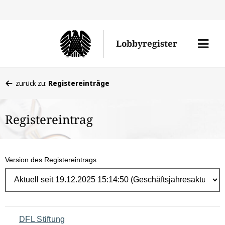
Direk
zum
Men
Lobbyregister
Inhal
öffne
Sie
zurück zu:
Registereinträge
befinden
sich
Registereintrag
hier:
Version des Registereintrags
Navigation
DFL Stiftung