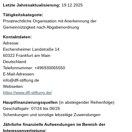
e
Letzte Jahresaktualisierung:
19.12.2025
n
Tätigkeitskategorie:
Privatrechtliche Organisation mit Anerkennung der
i
Gemeinnützigkeit nach Abgabenordnung
Kontaktdaten:
n
Adresse:
Eschersheimer Landstraße
14
h
60322
Frankfurt am Main
Deutschland
a
K
Telefonnummer: +496930065550
o
E-Mail-Adressen:
l
n
info@dfl-stiftung.de
t
Webseiten:
t
a
https://www.dfl-stiftung.de/
k
Hauptfinanzierungsquellen
(in absteigender Reihenfolge):
t
Geschäftsjahr: 07/24 bis 06/25
i
Schenkungen und sonstige lebzeitige Zuwendungen
n
f
Jährliche finanzielle Aufwendungen im Bereich der
o
Interessenvertretung: