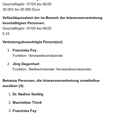
r
Geschäftsjahr: 07/24 bis 06/25
m
20.001 bis 30.000 Euro
a
Vollzeitäquivalent der im Bereich der Interessenvertretung
t
beschäftigten Personen:
i
Geschäftsjahr: 07/24 bis 06/25
o
0,15
n
e
Vertretungsberechtigte Person(en):
n
Franziska Fey 
:
Funktion: Vorstandsvorsitzende
Jörg Degenhart 
Funktion: Stellvertretender Vorstandsvorsitzender
Betraute Personen, die Interessenvertretung unmittelbar
ausüben (4):
Dr. Nadine Seddig 
Maximilian Türck 
Franziska Fey 