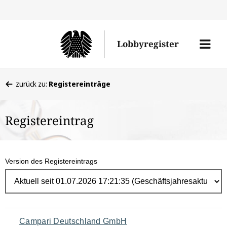
Direk
zum
Men
Lobbyregister
Inhal
öffne
Sie
zurück zu:
Registereinträge
befinden
sich
Registereintrag
hier:
Version des Registereintrags
Navigation
Campari Deutschland GmbH