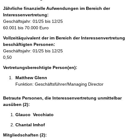
f
o
Jährliche finanzielle Aufwendungen im Bereich der
r
Interessenvertretung:
m
Geschäftsjahr: 01/25 bis 12/25
a
60.001 bis 70.000 Euro
t
Vollzeitäquivalent der im Bereich der Interessenvertretung
i
beschäftigten Personen:
o
Geschäftsjahr: 01/25 bis 12/25
n
0,50
e
n
Vertretungsberechtigte Person(en):
:
Matthew Glenn 
Funktion: Geschäftsführer/Managing Director
Betraute Personen, die Interessenvertretung unmittelbar
ausüben (2):
Glauco  Vecchiato 
Chantal Imhof 
Mitgliedschaften (2):