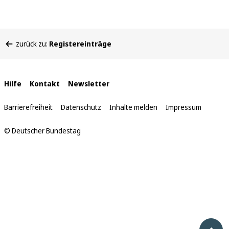
Sie
zurück zu:
Registereinträge
befinden
sich
hier:
Interne
Hilfe
Kontakt
Newsletter
Links
Barrierefreiheit
Datenschutz
Inhalte melden
Impressum
© Deutscher Bundestag
Nach