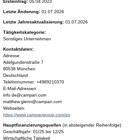
Ersteintrag:
05.04.2023
t
Letzte Änderung:
01.07.2026
e
Letzte Jahresaktualisierung:
01.07.2026
n
Tätigkeitskategorie:
Sonstiges Unternehmen
i
Kontaktdaten:
Adresse:
n
Adelgundenstraße
7
80538
München
h
Deutschland
K
Telefonnummer: +4989210370
a
o
E-Mail-Adressen:
n
info.de@campari.com
l
t
matthew.glenn@campari.com
a
Webseiten:
t
k
https://www.camparigroup.com/en
t
Hauptfinanzierungsquellen
(in absteigender Reihenfolge):
i
Geschäftsjahr: 01/25 bis 12/25
n
Wirtschaftliche Tätigkeit