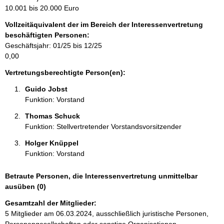
m
10.001 bis 20.000 Euro
a
Vollzeitäquivalent der im Bereich der Interessenvertretung
t
beschäftigten Personen:
i
Geschäftsjahr: 01/25 bis 12/25
o
0,00
n
e
Vertretungsberechtigte Person(en):
n
Guido Jobst 
:
Funktion: Vorstand
Thomas Schuck 
Funktion: Stellvertretender Vorstandsvorsitzender
Holger Knüppel 
Funktion: Vorstand
Betraute Personen, die Interessenvertretung unmittelbar
ausüben (0)
Gesamtzahl der Mitglieder:
5 Mitglieder am 06.03.2024, ausschließlich juristische Personen,