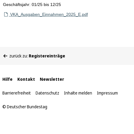
Geschäftsjahr: 01/25 bis 12/25
VKA_Ausgaben_Einnahmen_2025_E.pdf
Sie
zurück zu:
Registereinträge
befinden
sich
hier:
Interne
Hilfe
Kontakt
Newsletter
Links
Barrierefreiheit
Datenschutz
Inhalte melden
Impressum
© Deutscher Bundestag