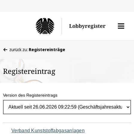
Direk
zum
Men
Lobbyregister
Inhal
öffne
Sie
zurück zu:
Registereinträge
befinden
sich
Registereintrag
hier:
Version des Registereintrags
Navigation
Verband Kunststoffabgasanlagen