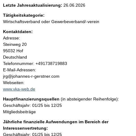
e
Letzte Jahresaktualisierung:
26.06.2026
n
Tätigkeitskategorie:
Wirtschaftsverband oder Gewerbeverband/-verein
i
Kontaktdaten:
Adresse:
n
Steinweg
20
95032
Hof
h
Deutschland
K
Telefonnummer: +491738719883
a
o
E-Mail-Adressen:
n
jrg@johannes-r-gerstner.com
l
t
Webseiten:
a
www.vka-web.de
t
k
Hauptfinanzierungsquellen
(in absteigender Reihenfolge):
t
Geschäftsjahr: 01/25 bis 12/25
i
Mitgliedsbeiträge
n
f
Jährliche finanzielle Aufwendungen im Bereich der
o
Interessenvertretung:
r
Geschäftsjahr: 01/25 bis 12/25