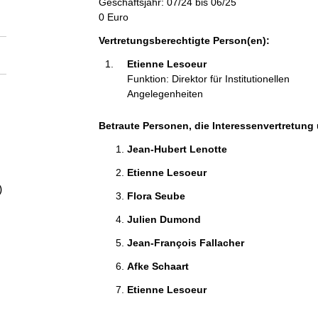
Geschäftsjahr: 07/24 bis 06/25
a
0 Euro
l
Vertretungsberechtigte Person(en):
Etienne Lesoeur 
t
Funktion: Direktor für Institutionellen
Angelegenheiten
Betraute Personen, die Interessenvertretung 
Jean-Hubert Lenotte  
Etienne Lesoeur 
)
Flora Seube 
Julien Dumond  
Jean-François Fallacher 
Afke Schaart 
Etienne Lesoeur 