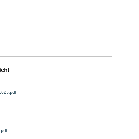
icht
025.pdf
.pdf