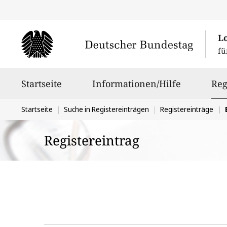
L
fü
Hauptnavigation
Startseite
Informationen/Hilfe
Reg
Sie
Startseite
Suche in Registereinträgen
Registereinträge
befinden
Registereintrag
sich
hier: