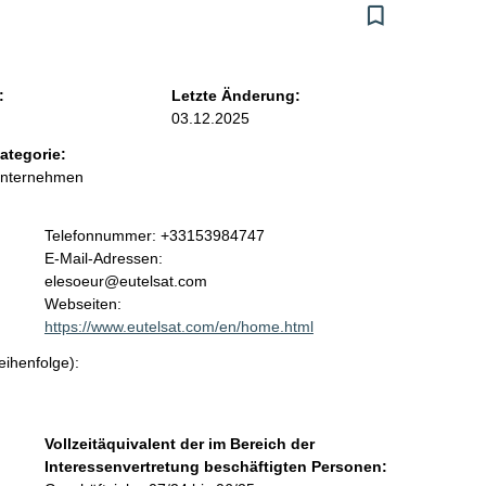
:
Letzte Änderung:
03.12.2025
ategorie:
Unternehmen
K
Telefonnummer: +33153984747
o
E-Mail-Adressen:
n
elesoeur@eutelsat.com
t
Webseiten:
a
https://www.eutelsat.com/en/home.html
k
eihenfolge):
t
i
n
f
Vollzeitäquivalent der im Bereich der
o
Interessenvertretung beschäftigten Personen:
r