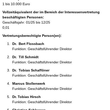
m
1 bis 10.000 Euro
a
Vollzeitäquivalent der im Bereich der Interessenvertretung
t
beschäftigten Personen:
i
Geschäftsjahr: 01/25 bis 12/25
o
0,01
n
e
Vertretungsberechtigte Person(en):
n
Dr.  Bert Flossbach 
:
Funktion: Geschäftsführender Direktor
Dr.  Till Schmidt 
Funktion: Geschäftsführender Direktor
Dr.  Tobias Schafföner 
Funktion: Geschäftsführender Direktor
Marcus Stollenwerk 
Funktion: Geschäftsführender Direktor
Dr. Tobias Hirsch 
Funktion: Geschäftsführender Direktor