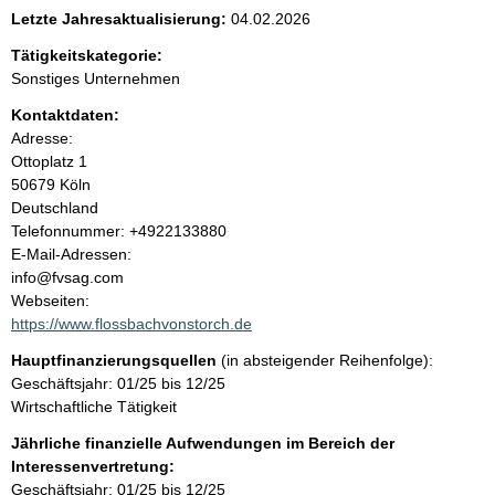
e
Letzte Jahresaktualisierung:
04.02.2026
n
Tätigkeitskategorie:
Sonstiges Unternehmen
i
Kontaktdaten:
Adresse:
n
Ottoplatz
1
50679
Köln
h
Deutschland
K
Telefonnummer: +4922133880
a
o
E-Mail-Adressen:
n
info@fvsag.com
l
t
Webseiten:
a
https://www.flossbachvonstorch.de
t
k
Hauptfinanzierungsquellen
(in absteigender Reihenfolge):
t
Geschäftsjahr: 01/25 bis 12/25
i
Wirtschaftliche Tätigkeit
n
f
Jährliche finanzielle Aufwendungen im Bereich der
o
Interessenvertretung:
r
Geschäftsjahr: 01/25 bis 12/25