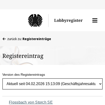
Direk
zum
Men
Lobbyregister
Inhal
öffne
Sie
zurück zu:
Registereinträge
befinden
sich
Registereintrag
hier:
Version des Registereintrags
Navigation
Flossbach von Storch SE