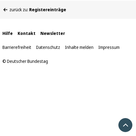
Sie
zurück zu:
Registereinträge
befinden
sich
hier:
Interne
Hilfe
Kontakt
Newsletter
Links
Barrierefreiheit
Datenschutz
Inhalte melden
Impressum
© Deutscher Bundestag
Nach