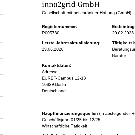
S
inno2grid GmbH 
Gesellschaft mit beschränkter Haftung (GmbH)
e
Registernummer:
Ersteintrag
i
R005730
20.02.2023
Letzte Jahresaktualisierung:
Tätigkeitsk
t
29.06.2026
Beratungsun
Berater
e
Kontaktdaten:
Adresse:
n
EUREF-Campus
12-13
10829
Berlin
Deutschland
i
n
Hauptfinanzierungsquellen
(in absteigender R
Geschäftsjahr: 01/25 bis 12/25
h
Wirtschaftliche Tätigkeit