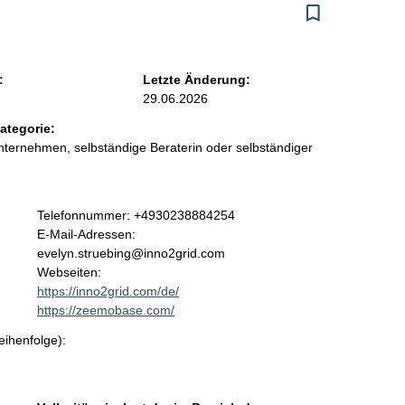
:
Letzte Änderung:
29.06.2026
ategorie:
ternehmen, selbständige Beraterin oder selbständiger
K
Telefonnummer: +4930238884254
o
E-Mail-Adressen:
n
evelyn.struebing@inno2grid.com
t
Webseiten:
a
https://inno2grid.com/de/
k
https://zeemobase.com/
t
eihenfolge):
i
n
f
o