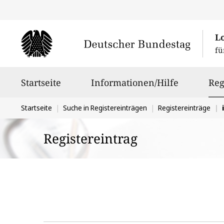
L
fü
Hauptnavigation
Startseite
Informationen/Hilfe
Reg
Sie
Startseite
Suche in Registereinträgen
Registereinträge
befinden
Registereintrag
sich
hier: