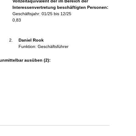
Vollzeitäquivalent der im Bereich der
r
Interessenvertretung beschäftigten Personen:
m
Geschäftsjahr: 01/25 bis 12/25
a
0,83
t
i
o
Daniel Rook 
n
Funktion: Geschäftsführer
e
n
unmittelbar ausüben (2):
: